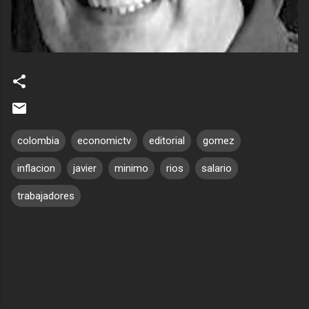
colombia
economictv
editorial
gomez
inflacion
javier
minimo
rios
salario
trabajadores
C
o
m
e
n