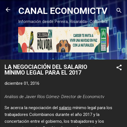
Ir al contenido principal
CANAL ECONOMICTV
Información desde Pereira, Risaralda- Colombia
LA NEGOCIACIÓN DEL SALARIO
MÍNIMO LEGAL PARA EL 2017
diciembre 01, 2016
Análisis de Javier Ríos Gómez- Director de Economictv
Se acerca la negociación del
salario
mínimo legal para los
trabajadores Colombianos durante el año 2017 y la
concertación entre el gobierno, los trabajadores y los