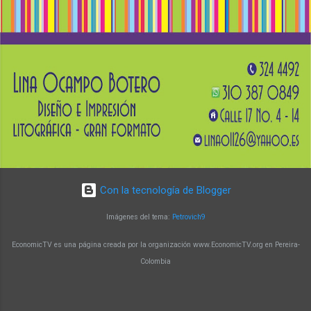
afines. El docente Augusto Zuluaga Vélez
destaca que el programa brinda la oportunidad
de fortalecer conocimientos en biología
molecular y su aplicación en la generación de
soluciones innovadoras. Un programa con
impacto y reconocimiento Con más de 15 años
de trayectoria, la Maestría en Biología Molecular
y Biotecnología de la UTP ha alcanzado un alto
nivel de reconocimiento a nivel nacional e
internacional. Sus egresado...
Con la tecnología de Blogger
Imágenes del tema:
Petrovich9
EconomicTV es una página creada por la organización www.EconomicTV.org en Pereira-
Colombia