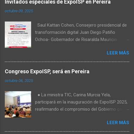
Invitados especiales de ExpoISP en Pereira
octubre 09, 2025
Saul Kattan Cohen, Consejero presidencial de
transformación digital Juan Diego Patiño
Ochoa- Gobernador de Risaralda Mauricio
Salazar Peláez - Alcalde de Pereira Juan Pablo
LEER MÁS
Hernandez, Delegado de la Comisión
reguladora de comunicaciones - CRC Luz
Miriam Diaz, Consultora senior del Banco de
Congreso ExpoISP, será en Pereira
Desarrollo para América Latina y el Caribe –
octubre 06, 2025
CAF – a través de su Dirección de
Transformación Digital y Servicios al Ciudadano
● La ministra TIC, Carina Murcia Yela,
Camilo Rojas Chitiva, Gerente de regulación
participará en la inauguración de ExpoISP 2025,
Asomovil Carlos Vásquez, Secretario TIC de la
reafirmando el compromiso del Gobierno con
Alcaldía de Pereira Fabiola Téllez, Especialista
el cierre de la brecha digital en Colombia. ● La
en formulación de políticas públicas ANDESCO
LEER MÁS
elección de Pereira como sede es clave: más
Sandra Milena Ortiz Laverde, Directora del
de 7.400 hogares en el Valle del Cauca siguen
departamento de derecho, comunicaciones y