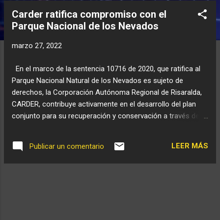
n
Carder ratifica compromiso con el
t
Parque Nacional de los Nevados
r
a
marzo 27, 2022
d
a
En el marco de la sentencia 10716 de 2020, que ratifica al
s
Parque Nacional Natural de los Nevados es sujeto de
derechos, la Corporación Autónoma Regional de Risaralda,
CARDER, contribuye activamente en el desarrollo del plan
conjunto para su recuperación y conservación a través del
comité de seguimiento integrado por las autoridades
ambientales y agrarias de los cuatro departamentos: Tolima,
LEER MÁS
Publicar un comentario
Caldas, Risaralda y Quindío.