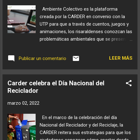
Gestión Ambiental Sectorial de la CARDER
Ambiente Colectivo es la plataforma
se evidenció disposición de material
creada por la CARDER en convenio con la
sobrante de descapote y excavación para el
UTP para que a través de cuentos, juegos y
establecimiento de un lleno, con el objetivo
animaciones, los risaraldenses conozcan las
de establecer un parqueadero en la zona
problemáticas ambientales que se presentan
forestal protectora de la Quebrada Frailes.
en el departamento y el cómo los
Además de las medidas correctivas de la
ciudadanos pueden aportar al cuidado y
autoridad ambiental, la Policía de
LEER MÁS
Publicar un comentario
conservación del medio ambiente para
Carabineros realizó ...
construir un mundo mejor. “Estos cuentos
buscan llevar a los niños y niñas a que, a
Carder celebra el Día Nacional del
través de la lectura, a través de esas
Reciclador
historias mágicas que se cuentan allí puedan
abordar las problemáticas ambientales que
marzo 02, 2022
se presentan en nuestro departamento;
estos libros reflejan lo que es Risaralda en
En el marco de la celebración del día
su población, fauna y flora. Con estos
Nacional del Reciclador y del Reciclaje, la
personajes sabemos que los niños van a
CARDER reitera sus estrategias para que los
reconocer las problemáticas y a entender