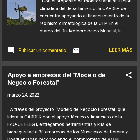
Con el propósito de monitorear la situación
quien visita el Eje Cafetero con el objetivo de impulsar los
climática del departamento, la CARDER se
programas ambient...
encuentra apoyando el financiamiento de la
red hidro climatológica de la UTP. En el
marco del Día Meteorológico Mundial, la
Corporación Autónoma Regional de
Risaralda, CARDER, hace un llamado al
LEER MÁS
Publicar un comentario
cuidado y preservación del medio ambiente,
con el fin de disminuir y controlar el cambio
climático causado por la contaminación del
Apoyo a empresas del "Modelo de
medio ambiente. Julio Cesar Gómez Salazar,
Negocio Forestal"
director general de la CARDER expresó que
“la Corporación actualmente apoya el
marzo 24, 2022
financiamiento de la red hidro climatológica
de la UTP y desde el programa de Cambio
A través del proyecto “Modelo de Negocio Forestal” que
climático, se hace seguimiento a los datos
lidera la CARDER con el apoyo técnico y financiero de la
meteorológicos, como lo son la
FAO-UE FLEGT, entregamos herramientas y kits de
temperatura, precipitación y vientos, con la
bioseguridad a 30 empresas de los Municipios de Pereira y
finalidad de hacer recomendaciones a la
Dosquebradas, reconociendo el compromiso de estas