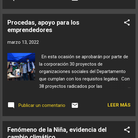
Procedas, apoyo para los
emprendedores
marzo 13, 2022
En esta ocasión se aprobarán por parte de
la corporación 30 proyectos de
organizaciones sociales del Departamento
que cumplan con los requisitos legales. Con
38 proyectos radicados por las
organizaciones sociales del Departamento
(ONGs y Organizaciones de la sociedad civil),
LEER MÁS
Publicar un comentario
culminó el proceso de inscripción a la
convocatoria de Proyectos Ciudadanos de
Educación Ambiental – PROCEDAS – para
Fenómeno de la Niña, evidencia del
este año 2022. “Es muy placentero ver esta
cambio climático
cantidad de proyectos presentados, esto