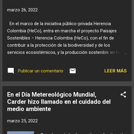
marzo 26, 2022
En el marco de la iniciativa público-privada Herencia
Colombia (HeCo), entra en marcha el proyecto Paisajes
Sostenibles – Herencia Colombia (HeCo), con el fin de
contribuir a la protección de la biodiversidad y de los
servicios ecosistémicos, y la producción sostenible en los
Andes Centrales de Colombia. Durante los próximos años, el
proyecto Paisajes Sostenibles – Herencia Colombia (HeCo)
LEER MÁS
Publicar un comentario
trabajará en el complejo de páramos Los Nevados y su área
de influencia en la zona del Eje Cafetero, a través del apoyo
a la restauración ecológica de ecosistemas de alta
En el Día Metereológico Mundial,
montaña, el mejoramiento productivo y la facilitación de
Carder hizo llamado en el cuidado del
acuerdos comerciales para iniciativas comunitarias
medio ambiente
relacionadas con lácteos, turismo, tubérculos y hortalizas, y
el apoyo a la gestión de áreas protegidas y su entorno. El
marzo 25, 2022
lanzamiento de este proyecto se llevó a cabo en Pereira en
presencia del Embajador de la Unión Europea, Gilles Bertrand,