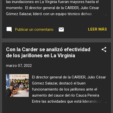
las inundaciones en La Virginia fueran mayores hasta el
Niño’ donde se evidenció una disminución de
momento. El director general de la CARDER, Julio César
precipitación y aumento de la temperatura,
Gómez Salazar, lideró con un equipo técnico dichas
por esto presenciamos en nuestro
acciones. #ElAmbienteNosUne
Departamento la sequía del río Cauca; y en la
actualidad estamos presenciando una
LEER MÁS
Publicar un comentario
consecuencia más del cambio climático, el
‘Fenómeno de Niña’, que significa un
aumento de la precipitac...
Con la Carder se analizó efectividad
de los jarillones en La Virginia
marzo 07, 2022
El director general de la CARDER, Julio César
Gómez Salazar, destacó el buen
funcionamiento de los jarillones ante el
aumento del cauce del río Cauca Pereira
Entre las actividades que está liderando un
equipo de funcionarios y contratistas de la