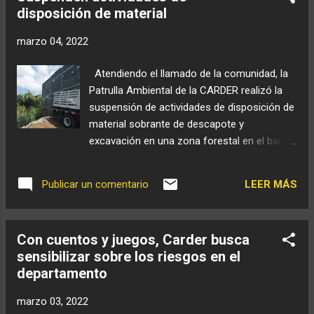
disposición de material
marzo 04, 2022
Atendiendo el llamado de la comunidad, la
Patrulla Ambiental de la CARDER realizó la
suspensión de actividades de disposición de
material sobrante de descapote y
excavación en una zona forestal en el barrio
La Pradera, municipio de Dosquebradas. El
director general de la CARDER, Julio César
LEER MÁS
Publicar un comentario
Gómez Salazar, manifestó: “Quiero reiterar el
llamado a las personas que hacen este tipo
de infracciones para que tomen conciencia
Con cuentos y juegos, Carder busca
con el medio ambiente, debe ser un trabajo
sensibilizar sobre los riesgos en el
conjunto entre las autoridades y la
departamento
comunidad para preservar nuestro
ecosistema”. En la visita que realizaron los
marzo 03, 2022
profesionales adscritos a la Subdirección de