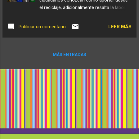
ciudadanos conozcan cómo aportar desde
los diferentes conceptos de las mismas”,
el reciclaje, adicionalmente resalta la labor
expresó John Alexander Salinas, profesional
que hacen los recicladores, pues son
especializado de la CARDER. A través de
personas que con pasión día a día trabajan
historias como ‘Triunfadora de Todas las
LEER MÁS
Publicar un comentario
por cuidar el medio ambiente. “Para la
Batallas’; ‘Llora o no Llora’; ‘Lo que Aprendí
corporación es muy importante la labor que
en la Calle’, y ‘Venenos’, se busca qu...
desempeñan los recicladores, ya que su
trabajo representa un alto porcentaje para la
MÁS ENTRADAS
conservación de nuestros recursos, por eso
el día de hoy reconocemos su compromiso
y pasión. Para ellos nuestro respeto y
admiración”, expresó el Director General de
la CARDER, Julio César Gómez Salazar. Una
de las principales acciones que se han
hecho por parte de la entidad es un convenio
con la organización Masbosques en donde a
través del programa de educación ambiental
se promociona la economía circular,
teniendo en cuenta que varias