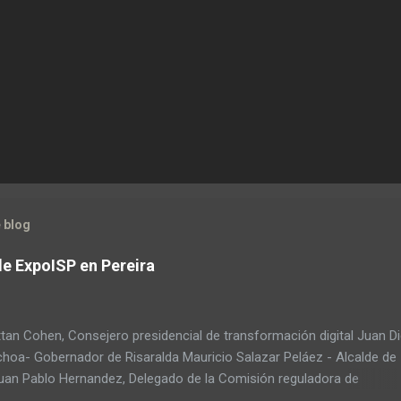
 blog
de ExpoISP en Pereira
tan Cohen, Consejero presidencial de transformación digital Juan D
choa- Gobernador de Risaralda Mauricio Salazar Peláez - Alcalde de
Juan Pablo Hernandez, Delegado de la Comisión reguladora de
ciones - CRC Luz Miriam Diaz, Consultora senior del Banco de Desa