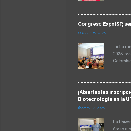
para Amér
Transform
regulació
Congreso ExpoISP, ser
Fabiola T
octubre 06, 2025
Milena O
tecnologí
● La mini
Goes, CE
2025, rea
telecomu
Colombia
el Valle 
en vered
rurales. 
Europea, 
¡Abiertas las inscripc
identific
Biotecnología en la U
primera 
febrero 17, 2025
importan
Latina. D
La Univer
de 1.500 p
áreas a s