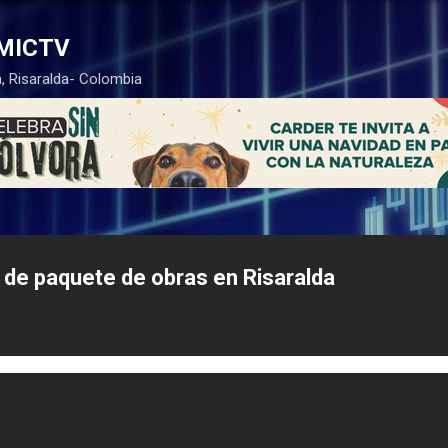
Ir al contenido principal
MICTV
, Risaralda- Colombia
n de paquete de obras en Risaralda
tendrá una nueva infraestructura para la competitividad y el bienest