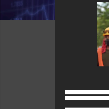
La Gobernación de Risarald
los que se está invirtiendo 