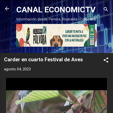
Ir al contenido principal
CANAL ECONOMICTV
Información desde Pereira, Risaralda- Colombia
Carder en cuarto Festival de Aves
agosto 04, 2023