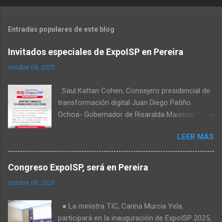
Entradas populares de este blog
Invitados especiales de ExpoISP en Pereira
no
octubre 09, 2025
Saul Kattan Cohen, Consejero presidencial de
transformación digital Juan Diego Patiño
Ochoa- Gobernador de Risaralda Mauricio
Salazar Peláez - Alcalde de Pereira Juan Pablo
LEER MÁS
Hernandez, Delegado de la Comisión
reguladora de comunicaciones - CRC Luz
Miriam Diaz, Consultora senior del Banco de
Congreso ExpoISP, será en Pereira
Desarrollo para América Latina y el Caribe –
octubre 06, 2025
CAF – a través de su Dirección de
Transformación Digital y Servicios al Ciudadano
● La ministra TIC, Carina Murcia Yela,
Camilo Rojas Chitiva, Gerente de regulación
participará en la inauguración de ExpoISP 2025,
Asomovil Carlos Vásquez, Secretario TIC de la