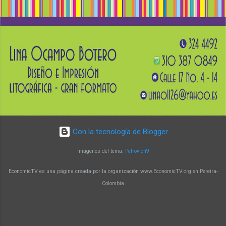
afines. El docente Augusto Zuluaga Vélez
destaca que el programa brinda la oportunidad
de fortalecer conocimientos en biología
molecular y su aplicación en la generación de
soluciones innovadoras. Un programa con
impacto y reconocimiento Con más de 15 años
de trayectoria, la Maestría en Biología Molecular
y Biotecnología de la UTP ha alcanzado un alto
nivel de reconocimiento a nivel nacional e
internacional. Sus egresado...
Con la tecnología de Blogger
Imágenes del tema:
Petrovich9
EconomicTV es una página creada por la organización www.EconomicTV.org en Pereira-
Colombia