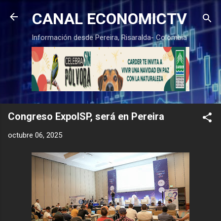
Ir al contenido principal
CANAL ECONOMICTV
Información desde Pereira, Risaralda- Colombia
Congreso ExpoISP, será en Pereira
octubre 06, 2025