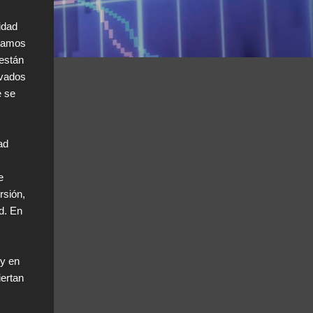
idad
stamos
 están
rvados
e se
ad
e
rsión,
d. En
oy en
iertan