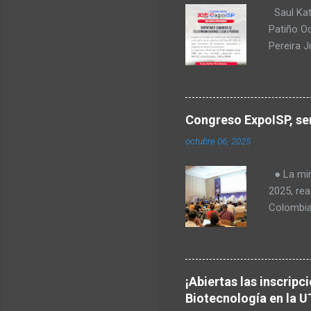
Saul Kat
Patiño O
Pereira 
comunica
para Amér
Transform
regulació
Congreso ExpoISP, ser
Fabiola T
octubre 06, 2025
Milena O
tecnologí
● La mini
Goes, CE
2025, rea
telecomu
Colombia
el Valle 
en vered
rurales. 
Europea, 
¡Abiertas las inscripc
identific
Biotecnología en la U
primera 