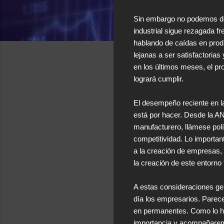
Sin embargo no podemos deci
industrial sigue rezagada f
hablando de caídas en prod
lejanas a ser satisfactoria
en los últimos meses, el pr
logrará cumplir.
El desempeño reciente en la
está por hacer. Desde la AN
manufacturero, llámese polí
competitividad. Lo importan
a la creación de empresas, 
la creación de este entorno
A estas consideraciones gen
día los empresarios. Parec
en permanentes. Como lo h
importancia y acompañaremos