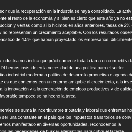
r que la recuperación en la industria se haya consolidado. La activ
rente al resto de la economía y si bien es cierto que este año ya no e
ucción y ventas como si lo hicimos en años anteriores, tasas de 2%
s y no representan un crecimiento aceptable. Con los resultados obse
onóstico de 4.5% que habían proyectado los empresarios, difícilment
 industria nos indica que prácticamente toda la tarea en competitivid
DI hemos insistido en la necesidad de una política para el sector
tica industrial moderna o política de desarrollo productivo o agenda d
te es que contemos con un entorno amigable al crecimiento, a la inve
a la innovación y a la generación de empleos productivos y de calida
 favorable tampoco se ha hecho la tarea.
erales se suma la incertidumbre tributaria y laboral que enfrentan h
e ser una constante
en el país que los impuestos transitorios se conv
emos manifestado en diversas oportunidades, reconocemos la
 las necesidades de buscar alternativas para cubrir el faltante