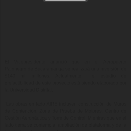
El Vicepresidente anunció que en el Aeropuerto
Palonegro de Bucaramanga se realizará una inversión de
$140 mil millones. Actualmente el estudio de
prefactibilidad de este proyecto está siendo elaborado por
la Universidad Distrital.
“
Las obras en lado AIRE incluyen construcción de Muros
de Contención, Zona de Prueba de Motores, Centro de
Gestión Aeronáutica y Torre de Control. Mientras que en el
lado tierra se contempla: ampliación de plataforma y de la