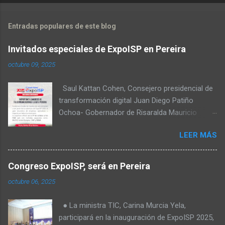
Entradas populares de este blog
Invitados especiales de ExpoISP en Pereira
octubre 09, 2025
Saul Kattan Cohen, Consejero presidencial de
transformación digital Juan Diego Patiño
Ochoa- Gobernador de Risaralda Mauricio
Salazar Peláez - Alcalde de Pereira Juan Pablo
LEER MÁS
Hernandez, Delegado de la Comisión
reguladora de comunicaciones - CRC Luz
Miriam Diaz, Consultora senior del Banco de
Congreso ExpoISP, será en Pereira
Desarrollo para América Latina y el Caribe –
octubre 06, 2025
CAF – a través de su Dirección de
Transformación Digital y Servicios al Ciudadano
● La ministra TIC, Carina Murcia Yela,
Camilo Rojas Chitiva, Gerente de regulación
participará en la inauguración de ExpoISP 2025,
Asomovil Carlos Vásquez, Secretario TIC de la