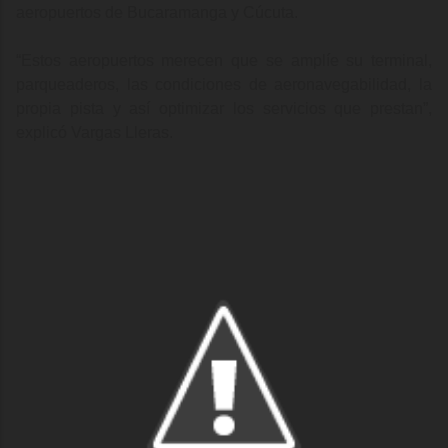
aeropuertos de Bucaramanga y Cúcuta.
“Estos aeropuertos merecen que se amplíe su terminal,
parqueaderos, las condiciones de aeronavegabilidad, la
propia pista y así optimizar los servicios que prestan”,
explicó Vargas Lleras.