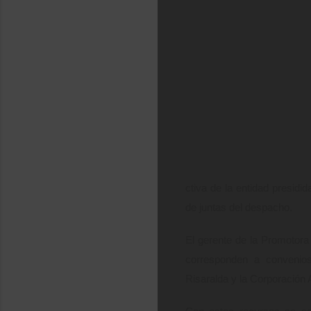
ctiva de la entidad presidi
de juntas del despacho.
El gerente de la Promotora
corresponden a convenios 
Risaralda y la Corporación