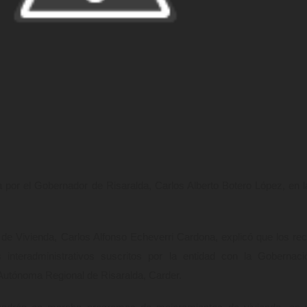
da por el Gobernador de Risaralda, Carlos Alberto Botero López, en l
 de Vivienda, Carlos Alfonso Echeverri Cardona, explicó que los re
interadministrativos suscritos por la entidad con la Gobernac
 Autónoma Regional de Risaralda, Carder.