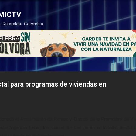
Ir al contenido principal
MICTV
, Risaralda- Colombia
tal para programas de viviendas en
icionado el Presupuesto de Rentas y Gastos de la Promotora de Vi
nte vigencia fiscal, los cuales se destinarán al fortalecimiento 
de vivienda en el departamento.