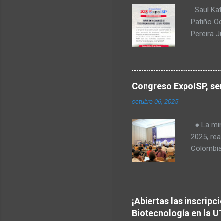
Saul Kat
Patiño O
Pereira 
comunica
para Amér
Transform
regulació
Congreso ExpoISP, ser
Fabiola T
octubre 06, 2025
Milena O
tecnologí
● La mini
Goes, CE
2025, rea
telecomu
Colombia
el Valle 
en vered
rurales. 
Europea, 
¡Abiertas las inscripc
identific
Biotecnología en la U
primera 