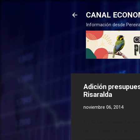
CANAL ECONO
Información desde Pereira
Adición presupues
Risaralda
noviembre 06, 2014
En $2.646 millones fue ad
de Risaralda para la prese
programas de mejoramiento 