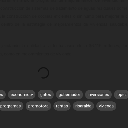
ndrán en marcha programas de mejoramientos de vivienda, en v
a construcción de sistemas de tratamiento de aguas residuales domé
a la construcción de cocinas eficientes o sin humo para mejorar la c
 dentro de la estrategia de mejoramientos de viviendas saludabl
jecutando la entidad a la fecha asciende a $6.115 millones, ta
.
a, como en mejoramientos de vivienda
os
economictv
gatos
gobernador
inversiones
lopez
programas
promotora
rentas
risaralda
vivienda