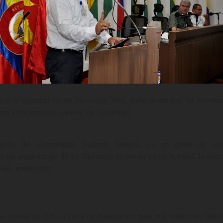
ció el diputado liberal Diomedes Toro, quien anotó que “lo importa
oso y responsable del Plan de Desarrollo”.
ación del Gobernador Sigifredo Salazar, en un gesto de auté
ta las sugerencias de los diputados en temas como la salud, la educ
ías, entre otros.
a cuenta ya con su carta de navegación para que realice un ejerci