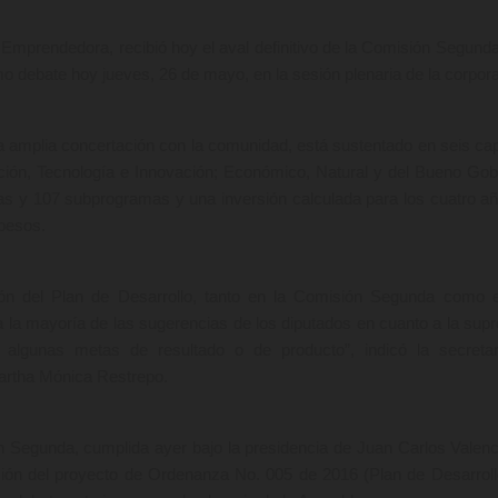
 Emprendedora, recibió hoy el aval definitivo de la Comisión Segunda
mo debate hoy jueves, 26 de mayo, en la sesión plenaria de la corpor
na amplia concertación con la comunidad, está sustentado en seis cap
ción, Tecnología e Innovación; Económico, Natural y del Bueno Gob
as y 107 subprogramas y una inversión calculada para los cuatro a
 pesos.
ón del Plan de Desarrollo, tanto en la Comisión Segunda como 
a la mayoría de las sugerencias de los diputados en cuanto a la supr
 algunas metas de resultado o de producto”, indicó la secreta
artha Mónica Restrepo.
n Segunda, cumplida ayer bajo la presidencia de Juan Carlos Valenc
ión del proyecto de Ordenanza No. 005 de 2016 (Plan de Desarroll