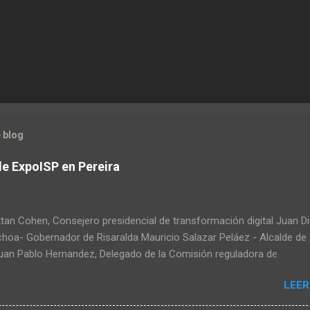
 blog
de ExpoISP en Pereira
tan Cohen, Consejero presidencial de transformación digital Juan D
choa- Gobernador de Risaralda Mauricio Salazar Peláez - Alcalde de
Juan Pablo Hernandez, Delegado de la Comisión reguladora de
ciones - CRC Luz Miriam Diaz, Consultora senior del Banco de Desa
LEER
ica Latina y el Caribe – CAF – a través de su Dirección de
ación Digital y Servicios al Ciudadano Camilo Rojas Chitiva, Gerent