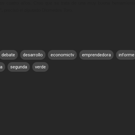
tos cuatro años. Creo que se trata de una muy buena herramient
”, precisó el diputado Diomedes Toro.
debate
desarrollo
economictv
emprendedora
informe
da
segunda
verde