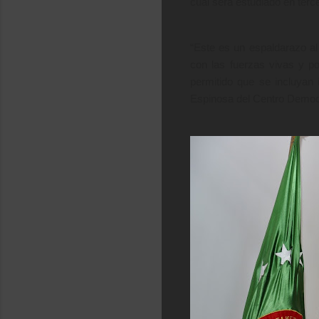
cual será estudiado en terc
“Este es un espaldarazo al
con las fuerzas vivas y po
permitido que se incluyan i
Espinosa del Centro Democ