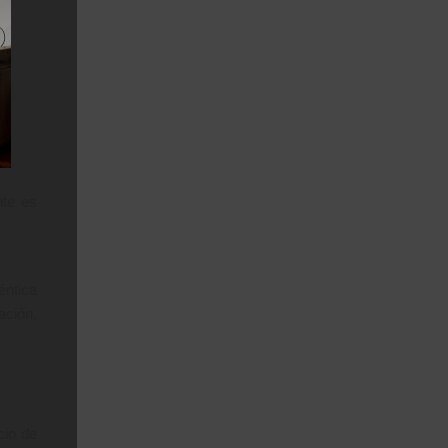
nte es
ntica
ación,
cio de