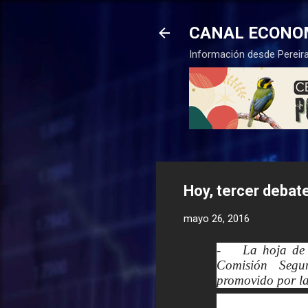
CANAL ECONO
Información desde Pereira
Hoy, tercer debate
mayo 26, 2016
-
La hoja de ru
Comisión Segu
promovido por l