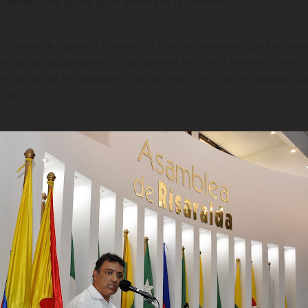
er debate este jueves por la plenaria de la Asamblea.
 gobierno de Sigifredo Salazar. Un Plan de Desarrollo que fue conc
líticas del departamento y por primera vez en la historia reciente
niciativas de los diputados y la sociedad civil”, dijo el diputado D
rático.