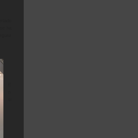
ertado
 se ha
urguez
E
n
si