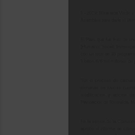
6 - 2019: Risaralda Verde y
Asamblea para darle el últi
El Plan, que fue fruto de u
(Humano; Social; Investiga
con un total de 35 program
1 billón 476 mil millones de
“En el proceso de discusi
plenarias, se tuvo en cuent
modificación y adición de
Planeación de Risaralda, M
En la sesión de la Comisió
aprobó el informe de comis