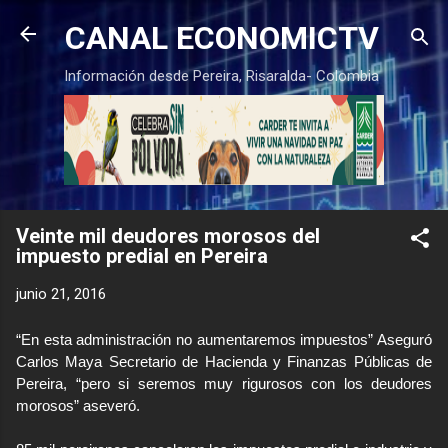
Ir al contenido principal
CANAL ECONOMICTV
Información desde Pereira, Risaralda- Colombia
Veinte mil deudores morosos del
impuesto predial en Pereira
junio 21, 2016
“En esta administración no aumentaremos impuestos” Aseguró
Carlos Maya Secretario de Hacienda y Finanzas Públicas de
Pereira, “pero si seremos muy rigurosos con los deudores
morosos” aseveró.