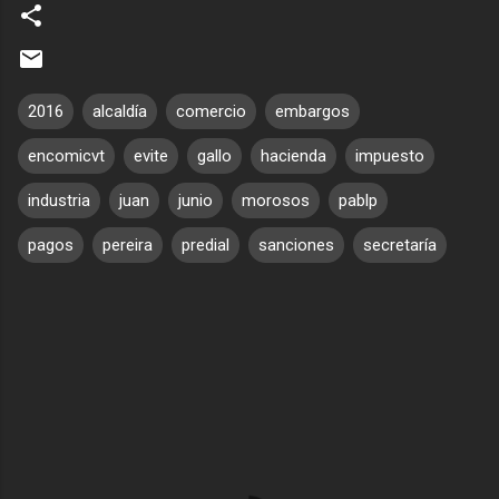
2016
alcaldía
comercio
embargos
no
encomicvt
evite
gallo
hacienda
impuesto
industria
juan
junio
morosos
pablp
pagos
pereira
predial
sanciones
secretaría
C
o
m
e
n
t
a