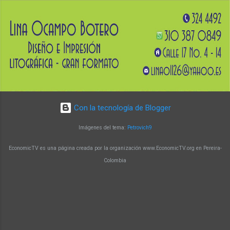
molecular y su aplicación en la generación de
soluciones innovadoras. Un programa con
impacto y reconocimiento Con más de 15 años
de trayectoria, la Maestría en Biología Molecular
y Biotecnología de la UTP ha alcanzado un alto
nivel de reconocimiento a nivel nacional e
internacional. Sus egresado...
Con la tecnología de Blogger
Imágenes del tema:
Petrovich9
EconomicTV es una página creada por la organización www.EconomicTV.org en Pereira-
Colombia