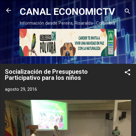
Ir al contenido principal
CANAL ECONOMICTV
Información desde Pereira, Risaralda- Colombia
Socialización de Presupuesto
Participativo para los niños
agosto 29, 2016