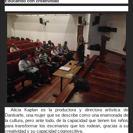
Educando con creatividad
no
Alicia Kaplan es la productora y directora artística de
Danisarte, una mujer que se describe como una enamorada de
la cultura, pero ante todo, de la capacidad que tienen los niños
para transformar los escenarios que los rodean, gracias a su
creatividad y su capacidad cognoscitiva.