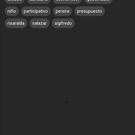
niño
participativo
pereira
presupuesto
risaralda
salazar
sigifredo
C
o
m
e
n
t
a
r
i
o
s