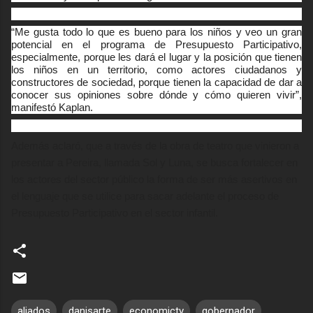
“Me gusta todo lo que es bueno para los niños y veo un gran
potencial en el programa de Presupuesto Participativo,
especialmente, porque les dará el lugar y la posición que tienen
economictvpereira
at livestream.com
los niños en un territorio, como actores ciudadanos y
constructores de sociedad, porque tienen la capacidad de dar a
conocer sus opiniones sobre dónde y cómo quieren
vivir”,
manifestó Kaplan.
Además aclaró, que a través de la obra de teatro que vinieron a
presentar a Pereira, llamada Sol y Luna, se busca fortalecer en
los actores del sector público la forma de ser más asertivos en
el lenguaje que se utilice para sacar adelante el proceso de
Presupuesto Participativo en el sector infantil.
aliados
danisarte
economictv
gobernador