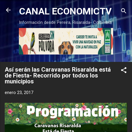
Ir al contenido principal
CANAL ECONOMICTV
Información desde Pereira, Risaralda- Colombia
Así serán las Caravanas Risaralda está
de Fiesta- Recorrido por todos los
municipios
enero 23, 2017