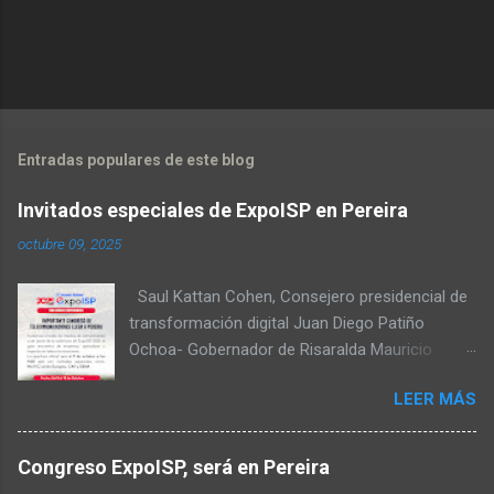
no
Entradas populares de este blog
Invitados especiales de ExpoISP en Pereira
octubre 09, 2025
Saul Kattan Cohen, Consejero presidencial de
transformación digital Juan Diego Patiño
Ochoa- Gobernador de Risaralda Mauricio
Salazar Peláez - Alcalde de Pereira Juan Pablo
LEER MÁS
Hernandez, Delegado de la Comisión
reguladora de comunicaciones - CRC Luz
Miriam Diaz, Consultora senior del Banco de
Congreso ExpoISP, será en Pereira
Desarrollo para América Latina y el Caribe –