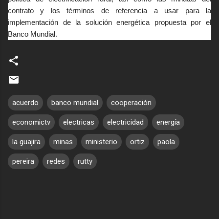
contrato y los términos de referencia a usar para la
implementación de la solución energética propuesta por el
Banco Mundial.
acuerdo
banco mundial
cooperación
economictv
electricas
electricidad
energía
la guajira
minas
ministerio
ortiz
paola
pereira
redes
rutty
C
o
m