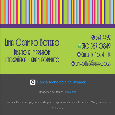
para profesionales de medicina, ciencias
biológicas, microbiología, química e ingenierías
afines. El docente Augusto Zuluaga Vélez
destaca que el programa brinda la oportunidad
de fortalecer conocimientos en biología
molecular y su aplicación en la generación de
soluciones innovadoras. Un programa con
impacto y reconocimiento Con más de 15 años
de trayectoria, la Maestría en Biología Molecular
y Biotecnología de la UTP ha alcanzado un alto
nivel de reconocimiento a nivel nacional e
internacional. Sus egresado...
Con la tecnología de Blogger
Imágenes del tema:
Petrovich9
EconomicTV es una página creada por la organización www.EconomicTV.org en Pereira-
Colombia