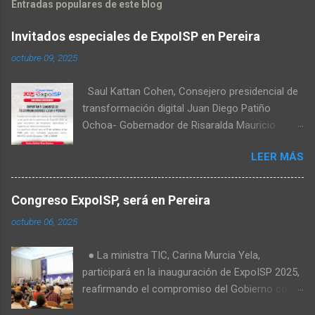
Entradas populares de este blog
Invitados especiales de ExpoISP en Pereira
octubre 09, 2025
Saul Kattan Cohen, Consejero presidencial de
transformación digital Juan Diego Patiño
Ochoa- Gobernador de Risaralda Mauricio
Salazar Peláez - Alcalde de Pereira Juan Pablo
LEER MÁS
Hernandez, Delegado de la Comisión
reguladora de comunicaciones - CRC Luz
Miriam Diaz, Consultora senior del Banco de
Congreso ExpoISP, será en Pereira
Desarrollo para América Latina y el Caribe –
octubre 06, 2025
CAF – a través de su Dirección de
Transformación Digital y Servicios al Ciudadano
● La ministra TIC, Carina Murcia Yela,
Camilo Rojas Chitiva, Gerente de regulación
participará en la inauguración de ExpoISP 2025,
Asomovil Carlos Vásquez, Secretario TIC de la
reafirmando el compromiso del Gobierno con
Alcaldía de Pereira Fabiola Téllez, Especialista
el cierre de la brecha digital en Colombia. ● La
en formulación de políticas públicas ANDESCO