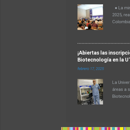
tecnologí
● La mini
Goes, CE
2025, rea
telecomu
Colombia
el Valle 
en vered
rurales. 
Europea, 
¡Abiertas las inscripc
identific
Biotecnología en la U
primera 
febrero 17, 2025
importan
Latina. D
La Univer
de 1.500 p
áreas a s
Biotecno
con una 
para aque
salud, la
diseñada 