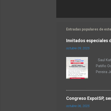
Entradas populares de este
Invitados especiales 
octubre 09, 2025
Saul Kat
Patiño O
Pereira 
comunica
para Amér
Transform
regulació
Congreso ExpoISP, ser
Fabiola T
octubre 06, 2025
Milena O