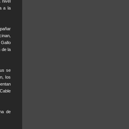
 nivel
a a la
mpañar
cinan,
 Gallo
 de la
pus se
n, los
uentan
 Cable
ina de