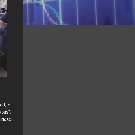
ad, el
ypus”,
uridad