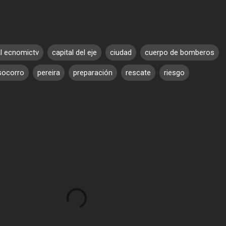
l ecnomictv
capital del eje
ciudad
cuerpo de bomberos
socorro
pereira
preparación
rescate
riesgo