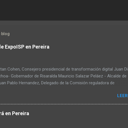
 blog
de ExpoISP en Pereira
tan Cohen, Consejero presidencial de transformación digital Juan D
choa- Gobernador de Risaralda Mauricio Salazar Peláez - Alcalde de
Juan Pablo Hernandez, Delegado de la Comisión reguladora de
ciones - CRC Luz Miriam Diaz, Consultora senior del Banco de Desa
LEER
ica Latina y el Caribe – CAF – a través de su Dirección de
ación Digital y Servicios al Ciudadano Camilo Rojas Chitiva, Gerent
n Asomovil Carlos Vásquez, Secretario TIC de la Alcaldía de Pereira
á en Pereira
éllez, Especialista en formulación de políticas públicas ANDESCO Sa
rtiz Laverde, Directora del departamento de derecho, comunicacione