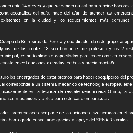
ionamiento 14 meses y que se denomina así para rendirle honores 
ona geográfica del país, nace del afán de atender las emergen
s existentes en la ciudad y los requerimientos más comunes 
Cuerpo de Bomberos de Pereira y coordinador de este grupo, asegu
dypus, de los cuales 18 son bomberos de profesión y los 2 res
a municipal, están totalmente capacitados para reaccionar en emerg
 rescate en edificaciones elevadas, de baja y media montaña.
futuro los encargados de estar prestos para hacer coequiperos del pr
ual corresponde a un sistema mecánico de tecnología europea, este
 juiciosamente en la técnica de rescate denominada Grimp, la c
montes mecánicos y aplica para este caso en particular.
das preparaciones por parte de las unidades involucradas en el p
ira, han logrado capacitarse gracias al apoyo del SENA Risaralda.