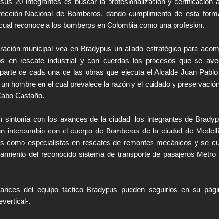
sus 20 integrantes es buscar la profesionalización y certificación a
irección Nacional de Bomberos, dando cumplimiento de esta form
la cual reconoce a los bomberos en Colombia como una profesión.
ración municipal vea en Bradypus un aliado estratégico para aco
s en rescate industrial y con cuerdas los procesos que se ave
parte de cada una de las obras que ejecuta el Alcalde Juan Pablo
n hombre en el cual prevalece la razón y el cuidado y preservación
Cabo Castaño.
 sintonía con los avances de la ciudad, los integrantes de Brady
un intercambio con el cuerpo de Bomberos de la ciudad de Medellí
os como especialistas en rescates de remontes mecánicos y se c
namiento del reconocido sistema de transporte de pasajeros Metro
vances del equipo táctico Bradypus pueden seguirlos en su pág
ertical-.