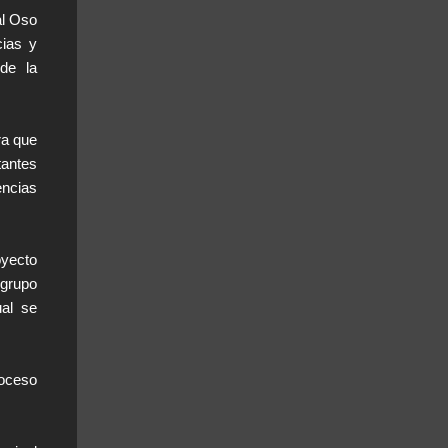
al Oso
cias y
de la
ra que
tantes
encias
oyecto
 grupo
ual se
roceso