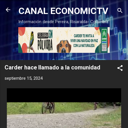
Ir al contenido principal
CANAL ECONOMICTV
Información desde Pereira, Risaralda- Colombia
Carder hace llamado a la comunidad
septiembre 15, 2024