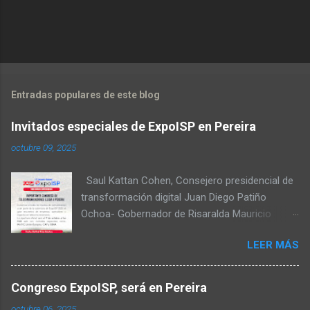
no
Entradas populares de este blog
Invitados especiales de ExpoISP en Pereira
octubre 09, 2025
Saul Kattan Cohen, Consejero presidencial de
transformación digital Juan Diego Patiño
Ochoa- Gobernador de Risaralda Mauricio
Salazar Peláez - Alcalde de Pereira Juan Pablo
LEER MÁS
Hernandez, Delegado de la Comisión
reguladora de comunicaciones - CRC Luz
Miriam Diaz, Consultora senior del Banco de
Congreso ExpoISP, será en Pereira
Desarrollo para América Latina y el Caribe –
octubre 06, 2025