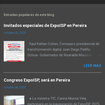
Entradas populares de este blog
Invitados especiales de ExpoISP en Pereira
octubre 09, 2025
Saul Kattan Cohen, Consejero presidencial de
transformación digital Juan Diego Patiño
Ochoa- Gobernador de Risaralda Mauricio
Salazar Peláez - Alcalde de Pereira Juan Pablo
LEER MÁS
Hernandez, Delegado de la Comisión
reguladora de comunicaciones - CRC Luz
Miriam Diaz, Consultora senior del Banco de
Congreso ExpoISP, será en Pereira
Desarrollo para América Latina y el Caribe –
octubre 06, 2025
CAF – a través de su Dirección de
Transformación Digital y Servicios al Ciudadano
● La ministra TIC, Carina Murcia Yela,
Camilo Rojas Chitiva, Gerente de regulación
participará en la inauguración de ExpoISP 2025,