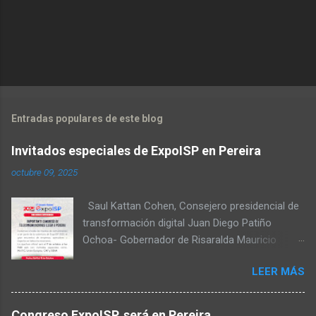
economictvpereira
at livestream.com
Entradas populares de este blog
Invitados especiales de ExpoISP en Pereira
octubre 09, 2025
Saul Kattan Cohen, Consejero presidencial de
transformación digital Juan Diego Patiño
Ochoa- Gobernador de Risaralda Mauricio
Salazar Peláez - Alcalde de Pereira Juan Pablo
LEER MÁS
Hernandez, Delegado de la Comisión
reguladora de comunicaciones - CRC Luz
Miriam Diaz, Consultora senior del Banco de
Congreso ExpoISP, será en Pereira