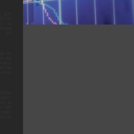
s, que
 31 de
o, la
rtará
os en
ata de
te del
itirá
aún no
 otras
erán
rentes
con la
es del
n para
lan de