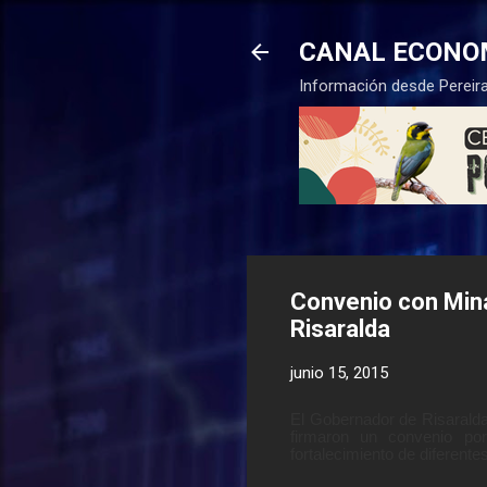
CANAL ECONO
Información desde Pereira
Convenio con Mina
Risaralda
junio 15, 2015
El Gobernador de Risaralda, 
firmaron un convenio por
fortalecimiento de diferent