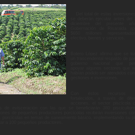
Del total de estas inversione
se deberán ejecutar antes del
diciembre del presente añ
Gobernación de Risaralda apo
$650 millones representad
efectivo, bienes y servicios.
Botero López afirmó que se tr
un trascendental respaldo de par
gobierno nacional que perm
apoyar algunos sectores que 
habían podido ser atendidos con
gestiones e inversiones.
Con éstos recursos s
fortalecidos, a través de dife
acciones, el sector piscícola 
s de evisceración con las que se beneficiarán 380 piscicultor
ones de pequeños productores porcícolas recibirán inversiones co
as porcícolas en temas de saneamiento básico, implementando su p
ciar a 100 pequeños productores.