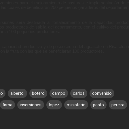
nversiones para el mejoramiento de pasturas e implementación de 
 las cuales se beneficiarán 250 pequeños ganaderos del departamen
rsiones será destinada al fortalecimiento de la capacidad produc
 productores de sábila del departamento, con el cultivo del produ
rán a 100 pequeños productores.
la capacidad productiva y de poscosecha del aguacate en Risaralda 
n la fruta con las que se beneficiarán 100 productores.
io
alberto.
botero
campo
carlos
convenido
firma
inversiones
lopez
ministerio
pasto
pereira