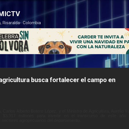
Ir al contenido principal
MICTV
, Risaralda- Colombia
gricultura busca fortalecer el campo en
Carlos Alberto Botero López, y el Ministro de Agricultura, Aurelio Ira
 $3.917 millones para invertir en el transcurso de este año 
es sectores agropecuarios del departamento.