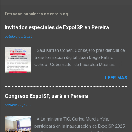
Entradas populares de este blog
Invitados especiales de ExpoISP en Pereira
octubre 09, 2025
Saul Kattan Cohen, Consejero presidencial de
transformación digital Juan Diego Patiño
Ochoa- Gobernador de Risaralda Mauricio
Salazar Peláez - Alcalde de Pereira Juan Pablo
LEER MÁS
Hernandez, Delegado de la Comisión
reguladora de comunicaciones - CRC Luz
Miriam Diaz, Consultora senior del Banco de
Congreso ExpoISP, será en Pereira
Desarrollo para América Latina y el Caribe –
octubre 06, 2025
CAF – a través de su Dirección de
Transformación Digital y Servicios al Ciudadano
● La ministra TIC, Carina Murcia Yela,
Camilo Rojas Chitiva, Gerente de regulación
participará en la inauguración de ExpoISP 2025,
Asomovil Carlos Vásquez, Secretario TIC de la