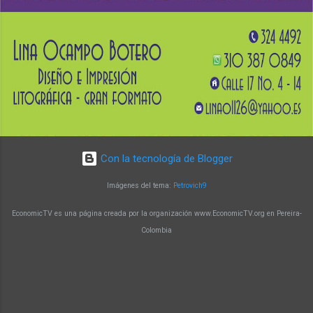
de fortalecer conocimientos en biología
molecular y su aplicación en la generación de
soluciones innovadoras. Un programa con
impacto y reconocimiento Con más de 15 años
de trayectoria, la Maestría en Biología Molecular
y Biotecnología de la UTP ha alcanzado un alto
nivel de reconocimiento a nivel nacional e
internacional. Sus egresado...
Con la tecnología de Blogger
Imágenes del tema:
Petrovich9
EconomicTV es una página creada por la organización www.EconomicTV.org en Pereira-
Colombia