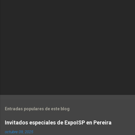
economictvpereira
at livestream.com
Entradas populares de este blog
Invitados especiales de ExpoISP en Pereira
octubre 09, 2025