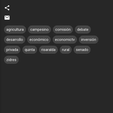
agricultura
campesino
comisión
debate
desarrollo
económico
economictv
inversión
privada
quinta
risaralda
rural
senado
zidres
C
o
m
e
n
t