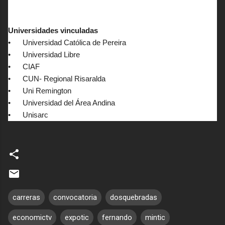
Universidades vinculadas
economictvpereira
at livestream.com
• Universidad Católica de Pereira
• Universidad Libre
• CIAF
• CUN- Regional Risaralda
• Uni Remington
• Universidad del Área Andina
• Unisarc
carreras
convocatoria
dosquebradas
economictv
expotic
fernando
mintic