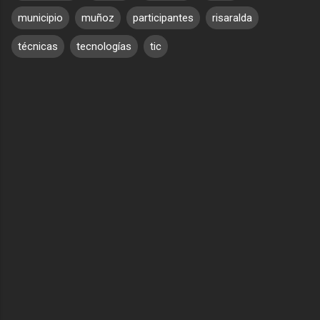
municipio
muñoz
participantes
risaralda
técnicas
tecnologías
tic
C
o
m
e
n
t
a
r
i
o
s