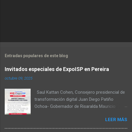
Entradas populares de este blog
Invitados especiales de ExpoISP en Pereira
octubre 09, 2025
Saul Kattan Cohen, Consejero presidencial de
transformación digital Juan Diego Patiño
Ochoa- Gobernador de Risaralda Mauricio
Salazar Peláez - Alcalde de Pereira Juan Pablo
LEER MÁS
Hernandez, Delegado de la Comisión
reguladora de comunicaciones - CRC Luz