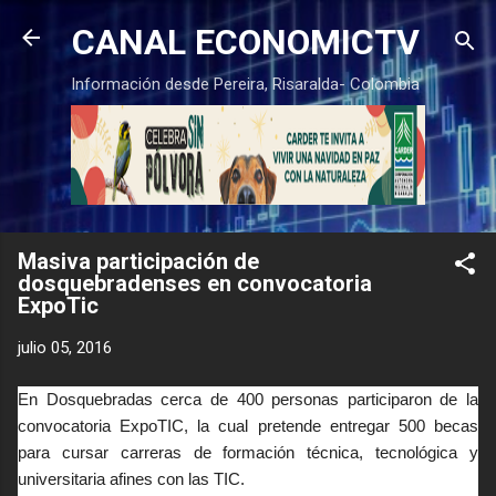
Ir al contenido principal
CANAL ECONOMICTV
Información desde Pereira, Risaralda- Colombia
Masiva participación de
dosquebradenses en convocatoria
ExpoTic
julio 05, 2016
En Dosquebradas cerca de 400 personas participaron de la
convocatoria ExpoTIC, la cual pretende entregar 500 becas
para cursar carreras de formación técnica, tecnológica y
universitaria afines con las TIC.