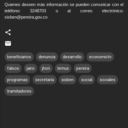
Quienes deseen más información se pueden comunicar con el
teléfono: 3248703 o al correo electrónico:
sisben@pereira.gov.co
no
beneficiarios
denuncia
desarrollo
economictv
falsos
jairo
jhon
lemus
pereira
programas
secretaría
sisben
social
sociales
tramitadores
C
o
m