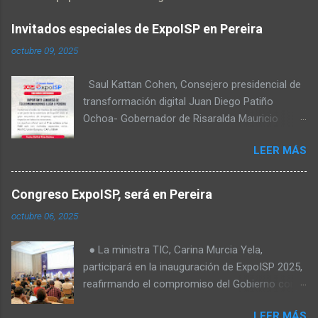
Invitados especiales de ExpoISP en Pereira
octubre 09, 2025
Saul Kattan Cohen, Consejero presidencial de
transformación digital Juan Diego Patiño
Ochoa- Gobernador de Risaralda Mauricio
Salazar Peláez - Alcalde de Pereira Juan Pablo
LEER MÁS
Hernandez, Delegado de la Comisión
reguladora de comunicaciones - CRC Luz
Miriam Diaz, Consultora senior del Banco de
Congreso ExpoISP, será en Pereira
Desarrollo para América Latina y el Caribe –
octubre 06, 2025
CAF – a través de su Dirección de
Transformación Digital y Servicios al Ciudadano
● La ministra TIC, Carina Murcia Yela,
Camilo Rojas Chitiva, Gerente de regulación
participará en la inauguración de ExpoISP 2025,
Asomovil Carlos Vásquez, Secretario TIC de la
reafirmando el compromiso del Gobierno con
Alcaldía de Pereira Fabiola Téllez, Especialista
el cierre de la brecha digital en Colombia. ● La
en formulación de políticas públicas ANDESCO
LEER MÁS
elección de Pereira como sede es clave: más