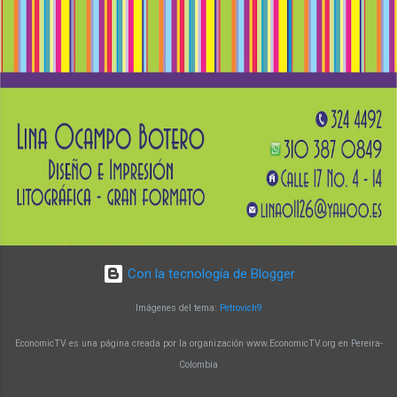
para profesionales de medicina, ciencias
biológicas, microbiología, química e ingenierías
afines. El docente Augusto Zuluaga Vélez
destaca que el programa brinda la oportunidad
de fortalecer conocimientos en biología
molecular y su aplicación en la generación de
soluciones innovadoras. Un programa con
impacto y reconocimiento Con más de 15 años
de trayectoria, la Maestría en Biología Molecular
y Biotecnología de la UTP ha alcanzado un alto
nivel de reconocimiento a nivel nacional e
internacional. Sus egresado...
Con la tecnología de Blogger
Imágenes del tema:
Petrovich9
EconomicTV es una página creada por la organización www.EconomicTV.org en Pereira-
Colombia