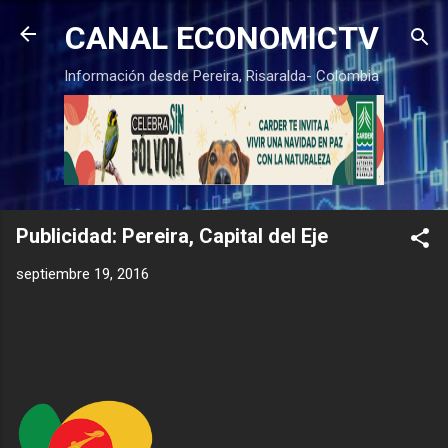
Ir al contenido principal
CANAL ECONOMICTV
Información desde Pereira, Risaralda- Colombia
Publicidad: Pereira, Capital del Eje
septiembre 19, 2016