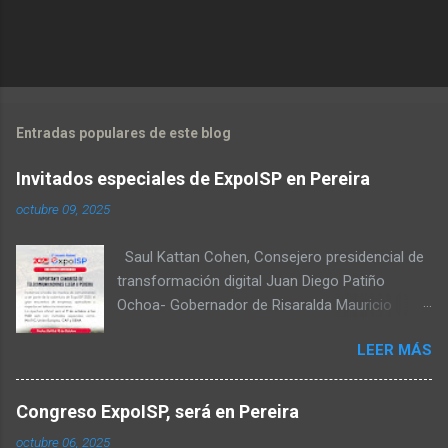
no
Entradas populares de este blog
Invitados especiales de ExpoISP en Pereira
octubre 09, 2025
Saul Kattan Cohen, Consejero presidencial de
transformación digital Juan Diego Patiño
Ochoa- Gobernador de Risaralda Mauricio
Salazar Peláez - Alcalde de Pereira Juan Pablo
LEER MÁS
Hernandez, Delegado de la Comisión
reguladora de comunicaciones - CRC Luz
Miriam Diaz, Consultora senior del Banco de
Congreso ExpoISP, será en Pereira
Desarrollo para América Latina y el Caribe –
octubre 06, 2025