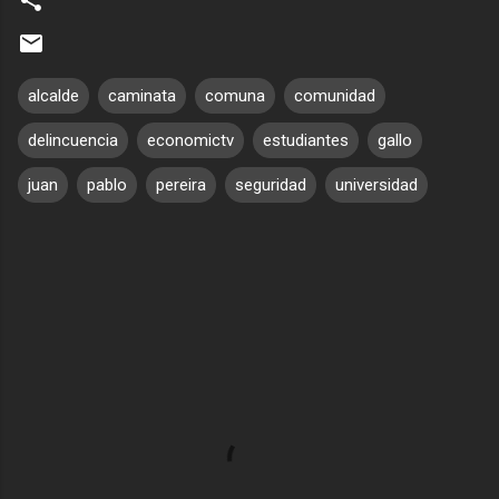
alcalde
caminata
comuna
comunidad
delincuencia
economictv
estudiantes
gallo
juan
pablo
pereira
seguridad
universidad
C
o
m
e
n
t
a
r
i