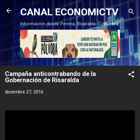
Ir al contenido principal
CANAL ECONOMICTV
Información desde Pereira, Risaralda- Colombia
Campaña anticontrabando de la
Gobernación de Risaralda
diciembre 27, 2016