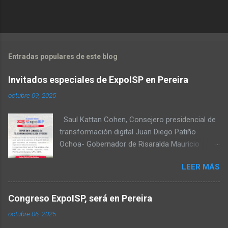
Entradas populares de este blog
no
Invitados especiales de ExpoISP en Pereira
octubre 09, 2025
Saul Kattan Cohen, Consejero presidencial de
transformación digital Juan Diego Patiño
Ochoa- Gobernador de Risaralda Mauricio
Salazar Peláez - Alcalde de Pereira Juan Pablo
LEER MÁS
Hernandez, Delegado de la Comisión
reguladora de comunicaciones - CRC Luz
Miriam Diaz, Consultora senior del Banco de
Congreso ExpoISP, será en Pereira
Desarrollo para América Latina y el Caribe –
octubre 06, 2025
CAF – a través de su Dirección de