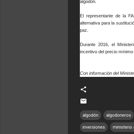
algodón.
El representante de la F
alternativa para la sustitu
paz.
Durante 2016, el Minister
incentivo del precio mínimo
Con información del Minister
algodón
algodoneros
inversiones
ministerio 