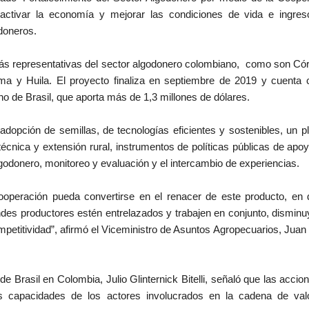
eactivar la economía y mejorar las condiciones de vida e ingre
doneros.
más representativas del sector algodonero colombiano, como son Có
ima y Huila. El proyecto finaliza en septiembre de 2019 y cuenta 
no de Brasil, que aporta más de 1,3 millones de dólares.
adopción de semillas, de tecnologías eficientes y sostenibles, un p
técnica y extensión rural, instrumentos de políticas públicas de apoy
lgodonero, monitoreo y evaluación y el intercambio de experiencias.
operación pueda convertirse en el renacer de este producto, en
es productores estén entrelazados y trabajen en conjunto, dismin
petitividad”, afirmó el Viceministro de Asuntos Agropecuarios, Juan
de Brasil en Colombia, Julio Glinternick Bitelli, señaló que las accio
as capacidades de los actores involucrados en la cadena de val