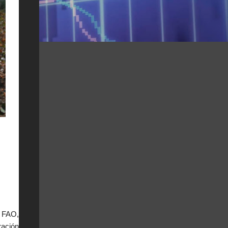
a FAO,
ración