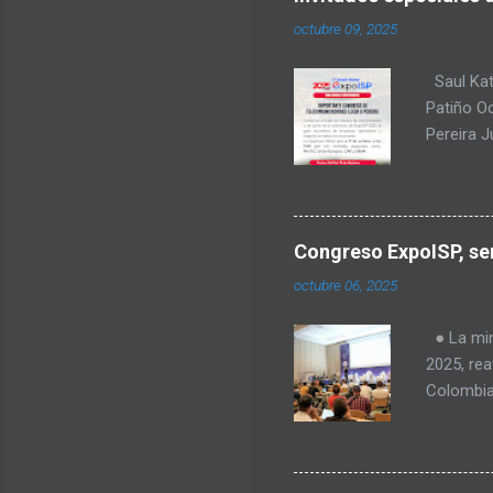
octubre 09, 2025
Saul Kat
Patiño O
Pereira 
comunica
para Amér
Transform
regulació
Congreso ExpoISP, ser
Fabiola T
octubre 06, 2025
Milena O
tecnologí
● La mini
Goes, CE
2025, rea
telecomu
Colombia
el Valle 
en vered
rurales. 