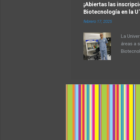
Europea, 
¡Abiertas las inscripc
identific
Biotecnología en la U
primera 
febrero 17, 2025
importan
Latina. D
La Univer
de 1.500 p
áreas a s
Biotecno
con una 
para aque
salud, la
diseñada 
química e
programa 
y su apl
impacto 
Biología 
reconocim