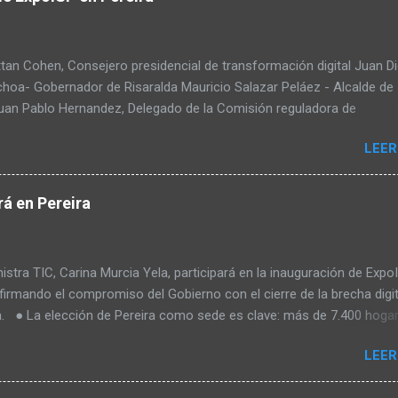
tan Cohen, Consejero presidencial de transformación digital Juan D
choa- Gobernador de Risaralda Mauricio Salazar Peláez - Alcalde de
Juan Pablo Hernandez, Delegado de la Comisión reguladora de
ciones - CRC Luz Miriam Diaz, Consultora senior del Banco de Desa
LEER
ica Latina y el Caribe – CAF – a través de su Dirección de
ación Digital y Servicios al Ciudadano Camilo Rojas Chitiva, Gerent
n Asomovil Carlos Vásquez, Secretario TIC de la Alcaldía de Pereira
á en Pereira
éllez, Especialista en formulación de políticas públicas ANDESCO Sa
rtiz Laverde, Directora del departamento de derecho, comunicacione
as de la información de la Universidad Externado de Colombia Warle
stra TIC, Carina Murcia Yela, participará en la inauguración de Expo
O de Meteora Academy de Brasil Raul Camacho, Líder de la facultad
firmando el compromiso del Gobierno con el cierre de la brecha digit
nicaciones de la UNAD
. ● La elección de Pereira como sede es clave: más de 7.400 hoga
del Cauca siguen sin conexión, Risaralda y Quindío enfrentan limitaci
LEER
as y zonas apartadas, y en Caldas persisten desafíos en áreas semi
● La CAF (Banco de Desarrollo de América Latina y el Caribe) y la U