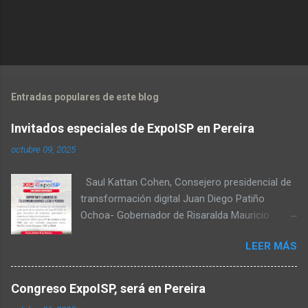
economictvpereira
at livestream.com
Entradas populares de este blog
Invitados especiales de ExpoISP en Pereira
octubre 09, 2025
Saul Kattan Cohen, Consejero presidencial de
transformación digital Juan Diego Patiño
Ochoa- Gobernador de Risaralda Mauricio
Salazar Peláez - Alcalde de Pereira Juan Pablo
LEER MÁS
Hernandez, Delegado de la Comisión
reguladora de comunicaciones - CRC Luz
Miriam Diaz, Consultora senior del Banco de
Congreso ExpoISP, será en Pereira
Desarrollo para América Latina y el Caribe –