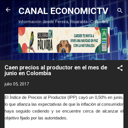
Ir al contenido principal
CANAL ECONOMICTV
Información desde Pereira, Risaralda- Colombia
Caen precios al productor en el mes de
junio en Colombia
julio 05, 2017
El Índice de Precios al Productor (IPP) cayó un 0,50% en junio,
lo que afianza las expectativas de que la inflación al consumidor
haya seguido cediendo y se encuentre cerca de alcanzar el
objetivo fijado por las autoridades.