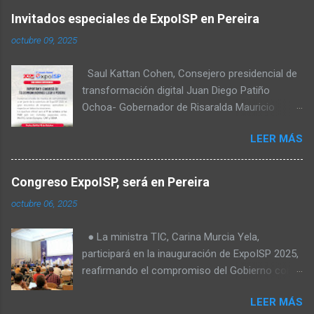
Invitados especiales de ExpoISP en Pereira
octubre 09, 2025
Saul Kattan Cohen, Consejero presidencial de
transformación digital Juan Diego Patiño
Ochoa- Gobernador de Risaralda Mauricio
Salazar Peláez - Alcalde de Pereira Juan Pablo
LEER MÁS
Hernandez, Delegado de la Comisión
reguladora de comunicaciones - CRC Luz
Miriam Diaz, Consultora senior del Banco de
Congreso ExpoISP, será en Pereira
Desarrollo para América Latina y el Caribe –
octubre 06, 2025
CAF – a través de su Dirección de
Transformación Digital y Servicios al Ciudadano
● La ministra TIC, Carina Murcia Yela,
Camilo Rojas Chitiva, Gerente de regulación
participará en la inauguración de ExpoISP 2025,
Asomovil Carlos Vásquez, Secretario TIC de la
reafirmando el compromiso del Gobierno con
Alcaldía de Pereira Fabiola Téllez, Especialista
el cierre de la brecha digital en Colombia. ● La
en formulación de políticas públicas ANDESCO
LEER MÁS
elección de Pereira como sede es clave: más
Sandra Milena Ortiz Laverde, Directora del