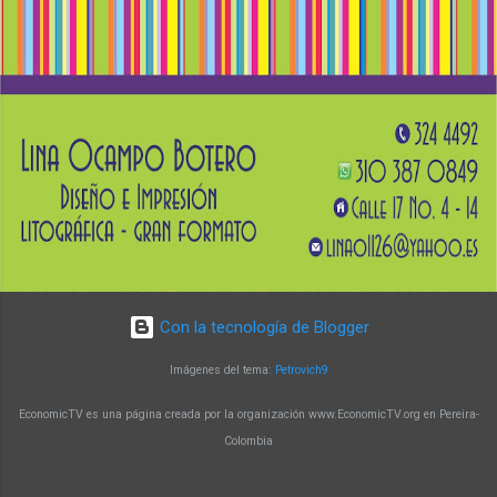
biológicas, microbiología, química e ingenierías
afines. El docente Augusto Zuluaga Vélez
destaca que el programa brinda la oportunidad
de fortalecer conocimientos en biología
molecular y su aplicación en la generación de
soluciones innovadoras. Un programa con
impacto y reconocimiento Con más de 15 años
de trayectoria, la Maestría en Biología Molecular
y Biotecnología de la UTP ha alcanzado un alto
nivel de reconocimiento a nivel nacional e
internacional. Sus egresado...
Con la tecnología de Blogger
Imágenes del tema:
Petrovich9
EconomicTV es una página creada por la organización www.EconomicTV.org en Pereira-
Colombia