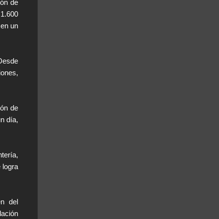
ión de
 1.600
 en un
 Desde
iones,
ión de
n día,
tería,
 logra
n del
lación