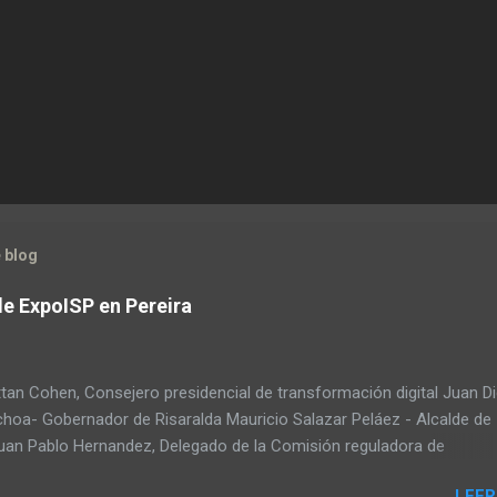
 blog
de ExpoISP en Pereira
tan Cohen, Consejero presidencial de transformación digital Juan D
choa- Gobernador de Risaralda Mauricio Salazar Peláez - Alcalde de
Juan Pablo Hernandez, Delegado de la Comisión reguladora de
ciones - CRC Luz Miriam Diaz, Consultora senior del Banco de Desa
LEER