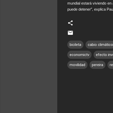
mundial estará viviendo en 
puede detener”, explica Pa
no
bicileta
cabio climático
economictv
efecto in
movilidad
pereira
r
C
o
m
e
n