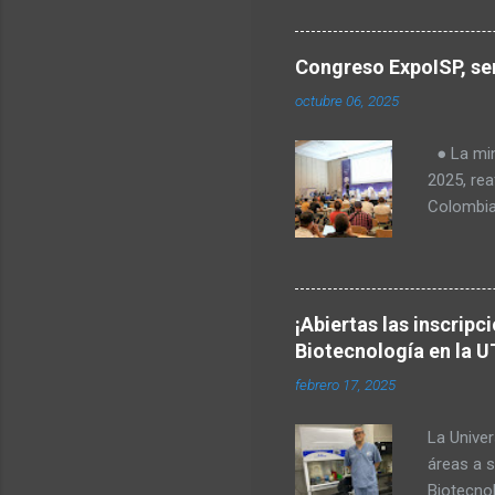
para Amér
Transform
regulació
Congreso ExpoISP, ser
Fabiola T
octubre 06, 2025
Milena O
tecnologí
● La mini
Goes, CE
2025, rea
telecomu
Colombia
el Valle 
en vered
rurales. 
Europea, 
¡Abiertas las inscripc
identific
Biotecnología en la U
primera 
febrero 17, 2025
importan
Latina. D
La Univer
de 1.500 p
áreas a s
Biotecno