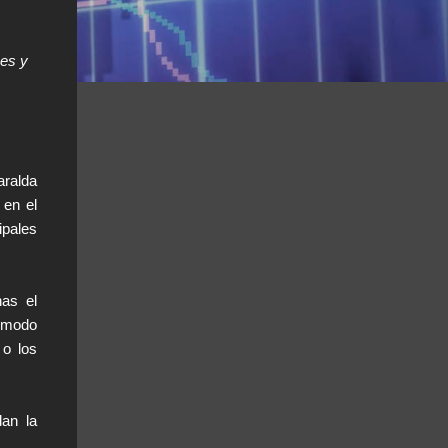
nes y
aralda
 en el
ipales
nas el
l modo
 o los
dan la