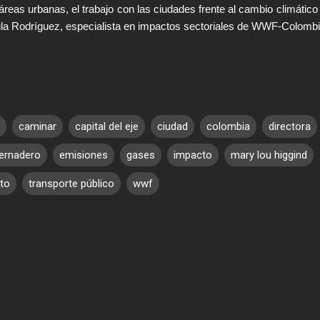
áreas urbanas, el trabajo con las ciudades frente al cambio climático
ula Rodríguez, especialista en impactos sectoriales de WWF-Colombi
caminar
capital del eje
ciudad
colombia
directora
vernadero
emisiones
gases
impacto
mary lou higgind
eto
transporte público
wwf