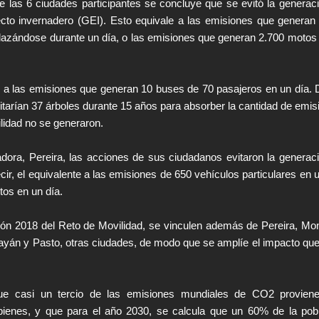
de las 6 ciudades participantes se concluye que se evitó la generac
cto invernadero (GEI). Esto equivale a las emisiones que generan
plazándose durante un día, o las emisiones que generan 2.700 motos
 a las emisiones que generan 10 buses de 70 pasajeros en un día.
itarían 37 árboles durante 15 años para absorber la cantidad de emis
lidad no se generaron.
dora, Pereira, las acciones de sus ciudadanos evitaron la generac
cir, el equivalente a las emisiones de 650 vehículos particulares en u
tos en un día.
ión 2018 del Reto de Movilidad, se vinculen además de Pereira, Mon
án y Pasto, otras ciudades, de modo que se amplíe el impacto que
ue casi un tercio de las emisiones mundiales de CO2 proviene
bienes, y que para el año 2030, se calcula que un 60% de la pob