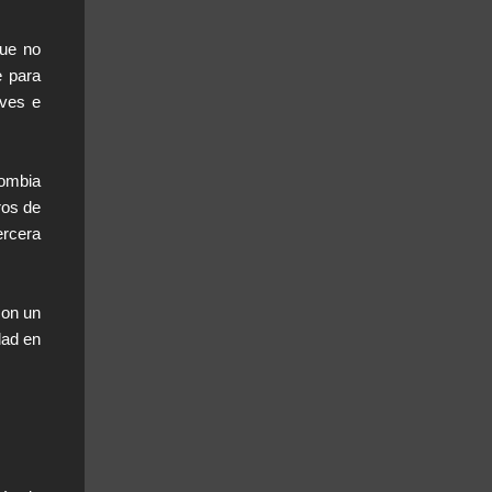
que no
e para
aves e
lombia
ros de
ercera
con un
dad en