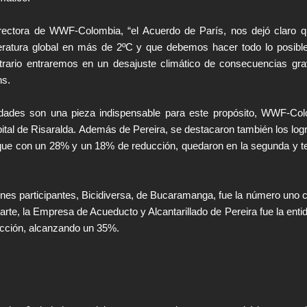
rectora de WWF-Colombia, “el Acuerdo de París, nos dejó claro 
atura global en más de 2ºC y que debemos hacer todo lo posibl
ontrario entraremos en un desajuste climático de consecuencias gr
ns.
dades son una pieza indispensable para este propósito, WWF-Co
pital de Risaralda. Además de Pereira, se destacaron también los log
ue con un 28% y un 18% de reducción, quedaron en la segunda y t
ones participantes, Bicidiversa, de Bucaramanga, fue la número uno 
rte, la Empresa de Acueducto y Alcantarillado de Pereira fue la enti
ucción, alcanzando un 35%.