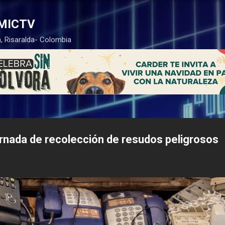
Ir al contenido principal
MICTV
, Risaralda- Colombia
ornada de recolección de resudos peligrosos