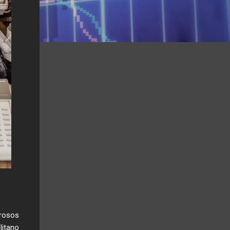
grosos
itano