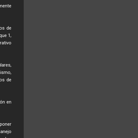
lmente
tos de
que 1,
rativo
lares,
mismo,
tos de
ión en
sponer
manejo