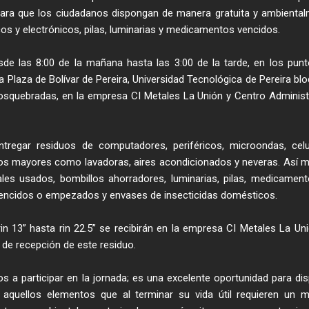
ara que los ciudadanos dispongan de manera gratuita y ambienta
cos y electrónicos, pilas, luminarias y medicamentos vencidos.
sde las 8:00 de la mañana hasta las 3:00 de la tarde, en los pun
la Plaza de Bolívar de Pereira, Universidad Tecnológica de Pereira blo
Dosquebradas, en la empresa CI Metales La Unión y Centro Administ
regar residuos de computadores, periféricos, microondas, celu
cos mayores como lavadoras, aires acondicionados y neveras. Así 
ales usados, bombillos ahorradores, luminarias, pilas, medicamen
vencidos o empezados y envases de insecticidas domésticos.
in 13” hasta rin 22.5” se recibirán en la empresa CI Metales La Un
de recepción de este residuo.
s a participar en la jornada; es una excelente oportunidad para di
aquellos elementos que al terminar su vida útil requieren un 