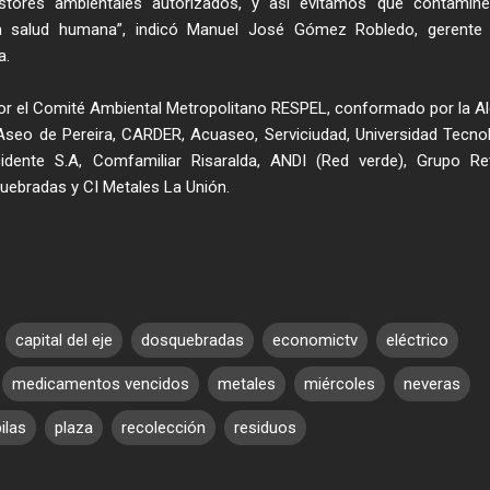
stores ambientales autorizados, y así evitamos que contamine
a salud humana”, indicó Manuel José Gómez Robledo, gerente 
a.
or el Comité Ambiental Metropolitano RESPEL, conformado por la Al
Aseo de Pereira, CARDER, Acuaseo, Serviciudad, Universidad Tecno
idente S.A, Comfamiliar Risaralda, ANDI (Red verde), Grupo Re
ebradas y CI Metales La Unión.​
capital del eje
dosquebradas
economictv
eléctrico
medicamentos vencidos
metales
miércoles
neveras
ilas
plaza
recolección
residuos