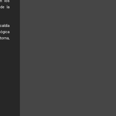
n los
de la
caldía
lógica
torna,