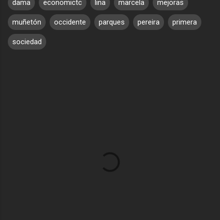
dama
economictc
lina
marcela
mejoras
muñetón
occidente
parques
pereira
primera
sociedad
C
o
m
e
n
t
a
r
i
o
s