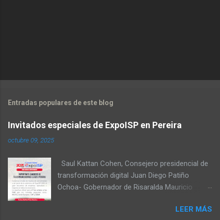
economictvpereira
at livestream.com
Entradas populares de este blog
Invitados especiales de ExpoISP en Pereira
octubre 09, 2025
Saul Kattan Cohen, Consejero presidencial de
transformación digital Juan Diego Patiño
Ochoa- Gobernador de Risaralda Mauricio
Salazar Peláez - Alcalde de Pereira Juan Pablo
LEER MÁS
Hernandez, Delegado de la Comisión