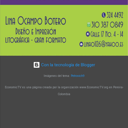
de fortalecer conocimientos en biología
molecular y su aplicación en la generación de
soluciones innovadoras. Un programa con
impacto y reconocimiento Con más de 15 años
de trayectoria, la Maestría en Biología Molecular
y Biotecnología de la UTP ha alcanzado un alto
nivel de reconocimiento a nivel nacional e
internacional. Sus egresado...
Con la tecnología de Blogger
Imágenes del tema:
Petrovich9
EconomicTV es una página creada por la organización www.EconomicTV.org en Pereira-
Colombia