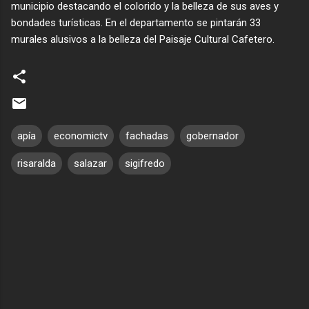
municipio destacando el colorido y la belleza de sus aves y
bondades turísticas. En el departamento se pintarán 33
murales alusivos a la belleza del Paisaje Cultural Cafetero.
apía
economictv
fachadas
gobernador
risaralda
salazar
sigifredo
C
o
m
e
n
t