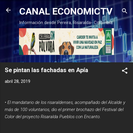
Ir al contenido principal
CANAL ECONOMICTV
Información desde Pereira, Risaralda- Colombia
Se pintan las fachadas en Apía
abril 28, 2019
• El mandatario de los risaraldenses, acompañado del Alcalde y
más de 100 voluntarios, dio el primer brochazo del Festival del
Color del proyecto Risaralda Pueblos con Encanto.