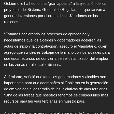
Gobierno le ha hecho una “gran apuesta” a la ejecución de los
proyectos del Sistema General de Regalías, porque se van a
generar inversiones por el orden de los $4 billones en las
regiones.
no
“Estamos acelerando los procesos de aprobación y
necesitamos que los alcaldes y gobernadores aceleren las
actas de inicio y la contratación”, aseguró el Mandatario, quien
agregó que su idea es trabajar de la mano con los alcaldes para
que esos recursos se conviertan en el dinamizador del empleo
en las zonas rurales colombianas.
Así mismo, señaló que tanto los gobernadores y alcaldes son
importantes para que acompañen al Gobierno en la generación
de empleo con el desarrollo de las iniciativas de vías terciarias.
“Una de las tareas que nosotros tenemos es conseguirles más
recursos para las vías terciarias en nuestro país.
Ahí buscaremos recursos para el programa de Colombia Rural