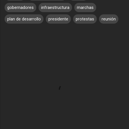
gobernadores
infraestructura
marchas
plan de desarrollo
presidente
protestas
reunión
C
o
m
e
n
t
a
r
i
o
s