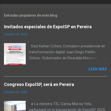
Entradas populares de este blog
Invitados especiales de ExpoISP en Pereira
octubre 09, 2025
Saul Kattan Cohen, Consejero presidencial de
transformación digital Juan Diego Patiño
Ochoa- Gobernador de Risaralda Mauricio
Salazar Peláez - Alcalde de Pereira Juan Pablo
LEER MÁS
Hernandez, Delegado de la Comisión
reguladora de comunicaciones - CRC Luz
Miriam Diaz, Consultora senior del Banco de
Congreso ExpoISP, será en Pereira
Desarrollo para América Latina y el Caribe –
octubre 06, 2025
CAF – a través de su Dirección de
Transformación Digital y Servicios al Ciudadano
● La ministra TIC, Carina Murcia Yela,
Camilo Rojas Chitiva, Gerente de regulación
participará en la inauguración de ExpoISP 2025,