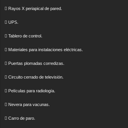
 Rayos X periapical de pared.
 UPS.
economictvpereira
at livestream.com
 Tablero de control.
 Materiales para instalaciones eléctricas.
 Puertas plomadas corredizas.
 Circuito cerrado de televisión.
 Películas para radiología.
 Nevera para vacunas.
 Carro de paro.