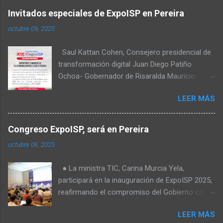
Invitados especiales de ExpoISP en Pereira
octubre 09, 2025
Saul Kattan Cohen, Consejero presidencial de
transformación digital Juan Diego Patiño
Ochoa- Gobernador de Risaralda Mauricio
Salazar Peláez - Alcalde de Pereira Juan Pablo
LEER MÁS
Hernandez, Delegado de la Comisión
reguladora de comunicaciones - CRC Luz
Miriam Diaz, Consultora senior del Banco de
Congreso ExpoISP, será en Pereira
Desarrollo para América Latina y el Caribe –
octubre 06, 2025
CAF – a través de su Dirección de
Transformación Digital y Servicios al Ciudadano
● La ministra TIC, Carina Murcia Yela,
Camilo Rojas Chitiva, Gerente de regulación
participará en la inauguración de ExpoISP 2025,
Asomovil Carlos Vásquez, Secretario TIC de la
reafirmando el compromiso del Gobierno con
Alcaldía de Pereira Fabiola Téllez, Especialista
el cierre de la brecha digital en Colombia. ● La
en formulación de políticas públicas ANDESCO
LEER MÁS
elección de Pereira como sede es clave: más
Sandra Milena Ortiz Laverde, Directora del