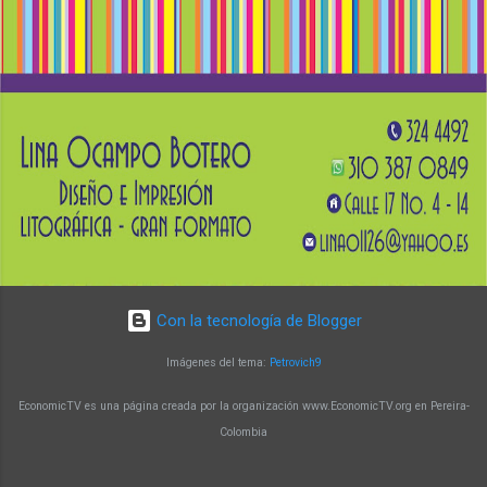
biológicas, microbiología, química e ingenierías
afines. El docente Augusto Zuluaga Vélez
destaca que el programa brinda la oportunidad
de fortalecer conocimientos en biología
molecular y su aplicación en la generación de
soluciones innovadoras. Un programa con
impacto y reconocimiento Con más de 15 años
de trayectoria, la Maestría en Biología Molecular
y Biotecnología de la UTP ha alcanzado un alto
nivel de reconocimiento a nivel nacional e
internacional. Sus egresado...
Con la tecnología de Blogger
Imágenes del tema:
Petrovich9
EconomicTV es una página creada por la organización www.EconomicTV.org en Pereira-
Colombia