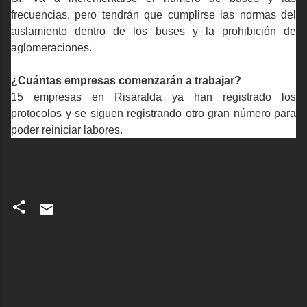
frecuencias, pero tendrán que cumplirse las normas del
aislamiento dentro de los buses y la prohibición de
aglomeraciones.
economictvpereira
at livestream.com
¿Cuántas empresas comenzarán a trabajar?
15 empresas en Risaralda ya han registrado los
protocolos y se siguen registrando otro gran número para
poder reiniciar labores.
C
o
m
e