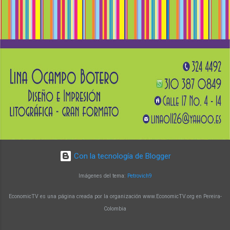
biológicas, microbiología, química e ingenierías
afines. El docente Augusto Zuluaga Vélez
destaca que el programa brinda la oportunidad
de fortalecer conocimientos en biología
molecular y su aplicación en la generación de
soluciones innovadoras. Un programa con
impacto y reconocimiento Con más de 15 años
de trayectoria, la Maestría en Biología Molecular
y Biotecnología de la UTP ha alcanzado un alto
nivel de reconocimiento a nivel nacional e
internacional. Sus egresado...
Con la tecnología de Blogger
Imágenes del tema:
Petrovich9
EconomicTV es una página creada por la organización www.EconomicTV.org en Pereira-
Colombia