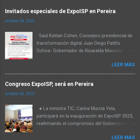
Invitados especiales de ExpoISP en Pereira
octubre 09, 2025
Saul Kattan Cohen, Consejero presidencial de
transformación digital Juan Diego Patiño
Ochoa- Gobernador de Risaralda Mauricio
Salazar Peláez - Alcalde de Pereira Juan Pablo
LEER MÁS
Hernandez, Delegado de la Comisión
reguladora de comunicaciones - CRC Luz
Miriam Diaz, Consultora senior del Banco de
Congreso ExpoISP, será en Pereira
Desarrollo para América Latina y el Caribe –
octubre 06, 2025
CAF – a través de su Dirección de
Transformación Digital y Servicios al Ciudadano
● La ministra TIC, Carina Murcia Yela,
Camilo Rojas Chitiva, Gerente de regulación
participará en la inauguración de ExpoISP 2025,
Asomovil Carlos Vásquez, Secretario TIC de la
reafirmando el compromiso del Gobierno con
Alcaldía de Pereira Fabiola Téllez, Especialista
el cierre de la brecha digital en Colombia. ● La
en formulación de políticas públicas ANDESCO
LEER MÁS
elección de Pereira como sede es clave: más