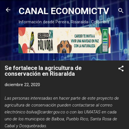
Ir al contenido principal
CANAL ECONOMICTV
Información desde Pereira, Risaralda- Colombia
Se fortalece la agricultura de
conservación en Risaralda
diciembre 22, 2020
Las personas interesadas en hacer parte de este proyecto de
agricultura de conservación pueden contactarse al correo
electrónico bsilva@carder.gov.co o con las UMATAS en cada
uno de los municipios de Balboa, Pueblo Rico, Santa Rosa de
Cabal y Dosquebradas.