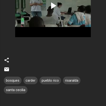
bosques
carder
pueblo rico
risaralda
santa cecilia
C