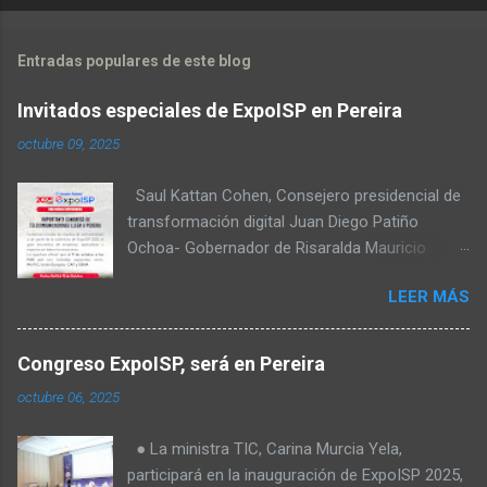
Entradas populares de este blog
economictvpereira
at livestream.com
Invitados especiales de ExpoISP en Pereira
octubre 09, 2025
Saul Kattan Cohen, Consejero presidencial de
transformación digital Juan Diego Patiño
Ochoa- Gobernador de Risaralda Mauricio
Salazar Peláez - Alcalde de Pereira Juan Pablo
LEER MÁS
Hernandez, Delegado de la Comisión
reguladora de comunicaciones - CRC Luz
Miriam Diaz, Consultora senior del Banco de
Congreso ExpoISP, será en Pereira
Desarrollo para América Latina y el Caribe –
octubre 06, 2025
CAF – a través de su Dirección de
Transformación Digital y Servicios al Ciudadano
● La ministra TIC, Carina Murcia Yela,
Camilo Rojas Chitiva, Gerente de regulación
participará en la inauguración de ExpoISP 2025,
Asomovil Carlos Vásquez, Secretario TIC de la