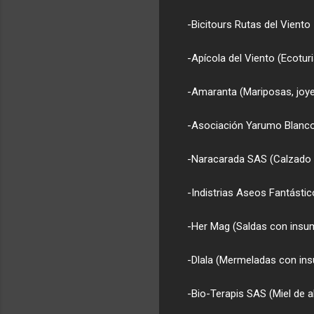
-Bicitours Rutas del Viento
-Apícola del Viento (Ecotu
-Amaranta (Mariposas, joye
-Asociación Yarumo Blanco
-Naracarada SAS (Calzado y
-Indistrias Aseos Fantást
-Her Mag (Saldas con insu
no
-Dlala (Mermeladas con in
-Bio-Terapis SAS (Miel de a