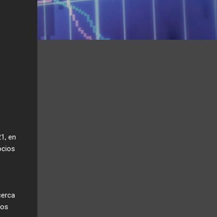
1, en
ocios
cerca
los