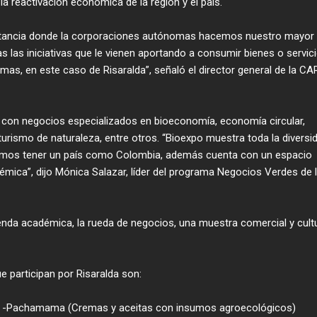
la reactivación económica de la región y el país.
ortancia donde la corporaciones autónomas hacemos nuestro mayor
 las iniciativas que le vienen aportando a consumir bienes o servic
as, en este caso de Risaralda”, señaló el director general de la CA
 con negocios especializados en bioeconomía, economía circular,
urismo de naturaleza, entre otros. “Bioexpo muestra toda la diversi
mos tener un país como Colombia, además cuenta con un espacio
émica”, dijo Mónica Salazar, líder del programa Negocios Verdes de 
enda académica, la rueda de negocios, una muestra comercial y cultu
 participan por Risaralda son:
a) -Pachamama (Cremas y aceitas con insumos agroecológicos)