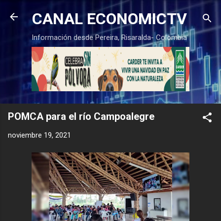
Ir al contenido principal
CANAL ECONOMICTV
Información desde Pereira, Risaralda- Colombia
POMCA para el río Campoalegre
noviembre 19, 2021