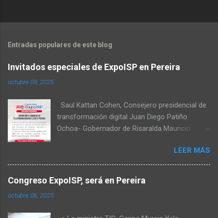
Entradas populares de este blog
no
Invitados especiales de ExpoISP en Pereira
octubre 09, 2025
Saul Kattan Cohen, Consejero presidencial de
transformación digital Juan Diego Patiño
Ochoa- Gobernador de Risaralda Mauricio
Salazar Peláez - Alcalde de Pereira Juan Pablo
LEER MÁS
Hernandez, Delegado de la Comisión
reguladora de comunicaciones - CRC Luz
Miriam Diaz, Consultora senior del Banco de
Congreso ExpoISP, será en Pereira
Desarrollo para América Latina y el Caribe –
octubre 06, 2025
CAF – a través de su Dirección de
Transformación Digital y Servicios al Ciudadano