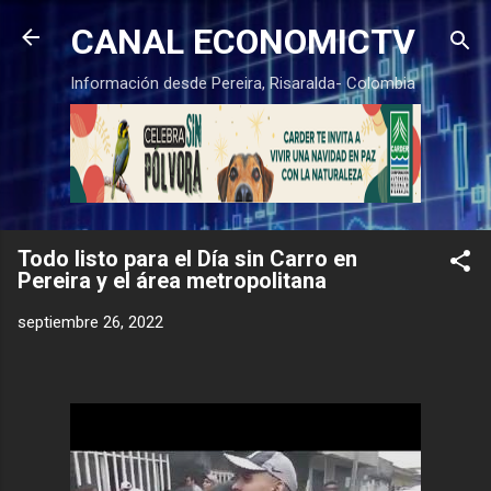
Ir al contenido principal
CANAL ECONOMICTV
Información desde Pereira, Risaralda- Colombia
Todo listo para el Día sin Carro en
Pereira y el área metropolitana
septiembre 26, 2022