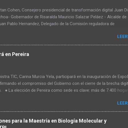
tan Cohen, Consejero presidencial de transformación digital Juan D
choa- Gobernador de Risaralda Mauricio Salazar Peláez - Alcalde de
Juan Pablo Hernandez, Delegado de la Comisión reguladora de
ciones - CRC Luz Miriam Diaz, Consultora senior del Banco de Desa
LEER
ica Latina y el Caribe – CAF – a través de su Dirección de
ación Digital y Servicios al Ciudadano Camilo Rojas Chitiva, Gerent
n Asomovil Carlos Vásquez, Secretario TIC de la Alcaldía de Pereira
á en Pereira
éllez, Especialista en formulación de políticas públicas ANDESCO Sa
rtiz Laverde, Directora del departamento de derecho, comunicacione
as de la información de la Universidad Externado de Colombia Warle
stra TIC, Carina Murcia Yela, participará en la inauguración de Expo
O de Meteora Academy de Brasil Raul Camacho, Líder de la facultad
firmando el compromiso del Gobierno con el cierre de la brecha digit
nicaciones de la UNAD
. ● La elección de Pereira como sede es clave: más de 7.400 hoga
del Cauca siguen sin conexión, Risaralda y Quindío enfrentan limitaci
LEER
as y zonas apartadas, y en Caldas persisten desafíos en áreas semi
● La CAF (Banco de Desarrollo de América Latina y el Caribe) y la U
liderarán un taller clave sobre el Plan de Conectividad de Colombia, 
iones para la Maestría en Biología Molecular y
ar proyectos que impulsen el desarrollo digital en zonas rurales. Por
TP!