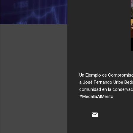
Un Ejemplo de Compromiso 
a José Fernando Uribe Bedo
comunidad en la conserva
#MedallaAlMérito
C