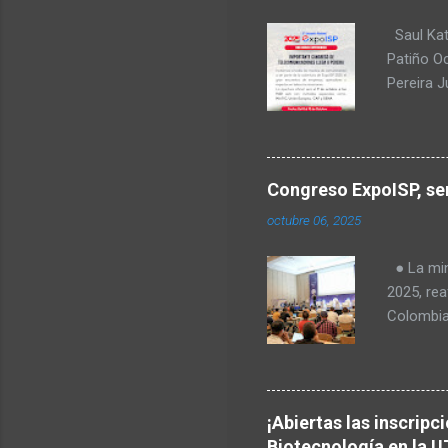
Saul Kat
Patiño O
Pereira 
comunica
no
para Amér
Transform
regulació
Congreso ExpoISP, ser
Fabiola T
octubre 06, 2025
Milena O
tecnologí
● La mini
Goes, CE
2025, rea
telecomu
Colombia
el Valle 
en vered
rurales. 
Europea, 
¡Abiertas las inscripc
identific
Biotecnología en la U