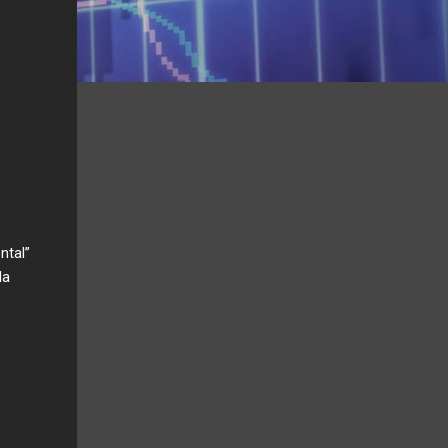
ntal”
la