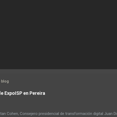
 blog
de ExpoISP en Pereira
tan Cohen, Consejero presidencial de transformación digital Juan D