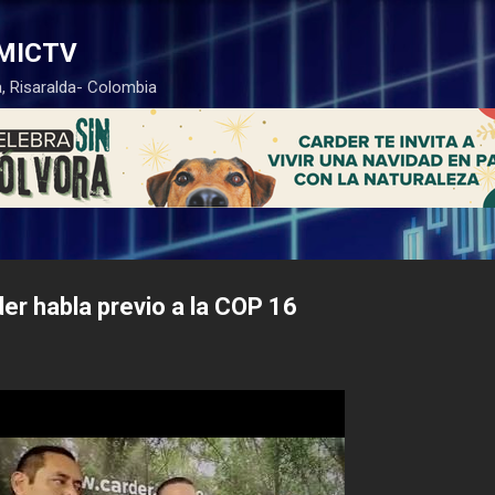
Ir al contenido principal
MICTV
, Risaralda- Colombia
der habla previo a la COP 16