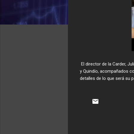
El director de la Carder, J
y Quindío, acompañados con
detalles de lo que será su p
C
o
m