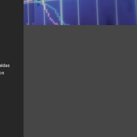
aldas
nos