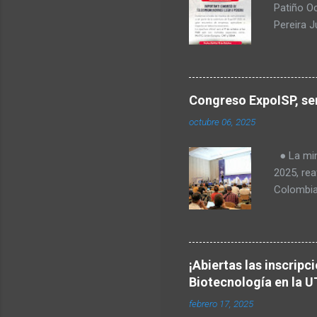
Patiño O
Pereira 
comunica
para Amér
Transform
no
regulació
Congreso ExpoISP, ser
Fabiola T
octubre 06, 2025
Milena O
tecnologí
● La mini
Goes, CE
2025, rea
telecomu
Colombia
el Valle 
en vered
rurales. 
Europea, 
¡Abiertas las inscripc
identific
Biotecnología en la U
primera 
febrero 17, 2025
importan