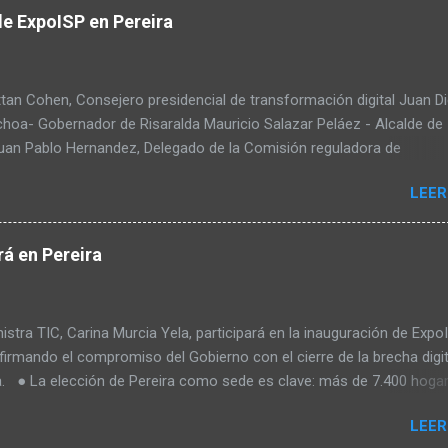
de ExpoISP en Pereira
tan Cohen, Consejero presidencial de transformación digital Juan D
choa- Gobernador de Risaralda Mauricio Salazar Peláez - Alcalde de
Juan Pablo Hernandez, Delegado de la Comisión reguladora de
ciones - CRC Luz Miriam Diaz, Consultora senior del Banco de Desa
LEER
ica Latina y el Caribe – CAF – a través de su Dirección de
ación Digital y Servicios al Ciudadano Camilo Rojas Chitiva, Gerent
n Asomovil Carlos Vásquez, Secretario TIC de la Alcaldía de Pereira
á en Pereira
éllez, Especialista en formulación de políticas públicas ANDESCO Sa
rtiz Laverde, Directora del departamento de derecho, comunicacione
as de la información de la Universidad Externado de Colombia Warle
stra TIC, Carina Murcia Yela, participará en la inauguración de Expo
O de Meteora Academy de Brasil Raul Camacho, Líder de la facultad
firmando el compromiso del Gobierno con el cierre de la brecha digit
nicaciones de la UNAD
. ● La elección de Pereira como sede es clave: más de 7.400 hoga
del Cauca siguen sin conexión, Risaralda y Quindío enfrentan limitaci
LEER
as y zonas apartadas, y en Caldas persisten desafíos en áreas semi