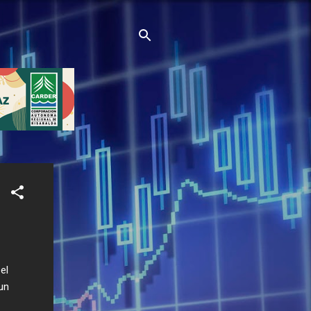
el
un