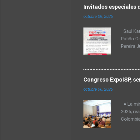
Invitados especiales 
octubre 09, 2025
Saul Kat
Patiño O
no
Pereira 
comunica
para Amér
Transform
regulació
Congreso ExpoISP, ser
Fabiola T
octubre 06, 2025
Milena O
tecnologí
● La mini
Goes, CE
2025, rea
telecomu
Colombia
el Valle 
en vered