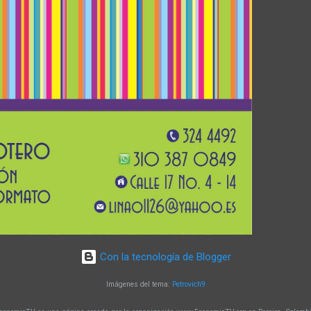
icación en la generación de soluciones innovadoras. Un programa co
y reconocimiento Con más de 15 años de trayectoria, la Maestría en
Molecular y Biotecnología de la UTP ha alcanzado un alto nivel de
iento a nivel nacional e internacional. Sus egresado...
Con la tecnología de Blogger
Imágenes del tema:
Petrovich9