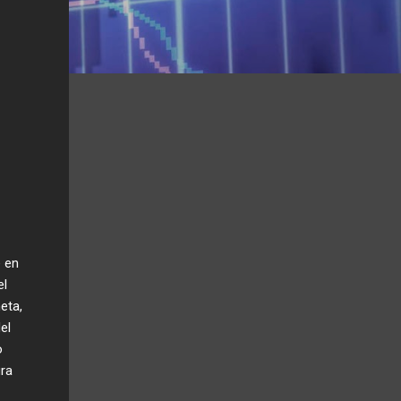
e en
el
eta,
el
o
ura