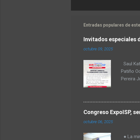
Entradas populares de este
economictvpereira
at livestream.com
Invitados especiales 
octubre 09, 2025
Saul Kat
Patiño O
Pereira 
comunica
para Amér
Transform
regulació
Congreso ExpoISP, ser
Fabiola T
octubre 06, 2025
Milena O
tecnologí
● La mini
Goes, CE