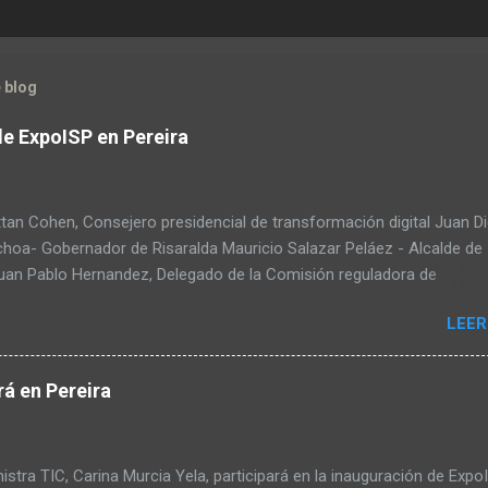
 blog
de ExpoISP en Pereira
tan Cohen, Consejero presidencial de transformación digital Juan D
choa- Gobernador de Risaralda Mauricio Salazar Peláez - Alcalde de
Juan Pablo Hernandez, Delegado de la Comisión reguladora de
ciones - CRC Luz Miriam Diaz, Consultora senior del Banco de Desa
LEER
ica Latina y el Caribe – CAF – a través de su Dirección de
ación Digital y Servicios al Ciudadano Camilo Rojas Chitiva, Gerent
n Asomovil Carlos Vásquez, Secretario TIC de la Alcaldía de Pereira
á en Pereira
éllez, Especialista en formulación de políticas públicas ANDESCO Sa
rtiz Laverde, Directora del departamento de derecho, comunicacione
as de la información de la Universidad Externado de Colombia Warle
stra TIC, Carina Murcia Yela, participará en la inauguración de Expo
O de Meteora Academy de Brasil Raul Camacho, Líder de la facultad