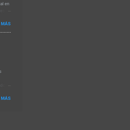
al en
res en
ones
 MÁS
-
nión
para
 más
érica
 a más
s
ado,
ada
 MÁS
o la
stá
l
cular