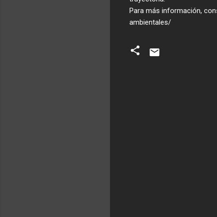
Para más información, con
ambientales/
C
o
m
e
n
t
a
r
i
o
s