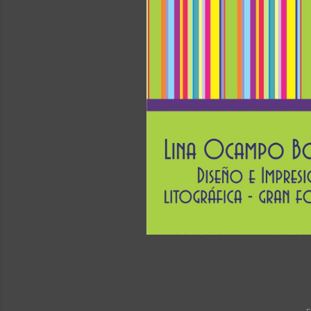
y su apl
impacto 
Biología 
reconocim