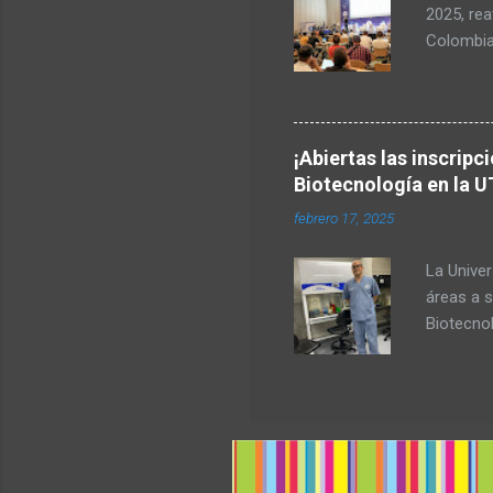
2025, rea
telecomu
Colombia
el Valle 
en vered
rurales. 
Europea, 
¡Abiertas las inscripc
identific
Biotecnología en la U
primera 
febrero 17, 2025
importan
Latina. D
La Univer
de 1.500 p
áreas a s
Biotecno
con una 
para aque
salud, la
diseñada 
química e
programa 