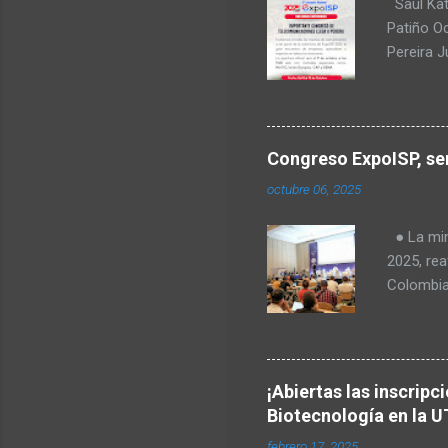
Saul Kat
Patiño O
Pereira 
comunica
para Amér
Transform
no
regulació
Congreso ExpoISP, ser
Fabiola T
octubre 06, 2025
Milena O
tecnologí
● La mini
Goes, CE
2025, rea
telecomu
Colombia
el Valle 
en vered
rurales. 
Europea, 
¡Abiertas las inscripc
identific
Biotecnología en la U
primera 
febrero 17, 2025