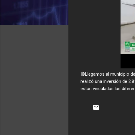
🟢Llegamos al municipio d
realizó una inversión de 2
están vinculadas las difer
C
o