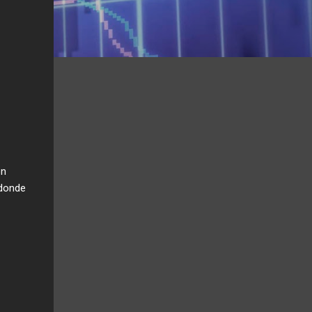
ón
 donde