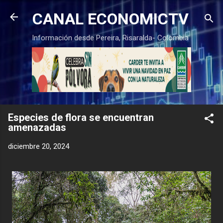
Ir al contenido principal
CANAL ECONOMICTV
Información desde Pereira, Risaralda- Colombia
Especies de flora se encuentran
amenazadas
diciembre 20, 2024