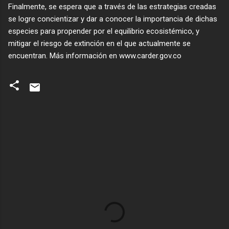
Finalmente, se espera que a través de las estrategias creadas
se logre concientizar y dar a conocer la importancia de dichas
especies para propender por el equilibrio ecosistémico, y
economictvpereira
at livestream.com
mitigar el riesgo de extinción en el que actualmente se
encuentran. Más información en www.carder.gov.co
C
o
m
e
n
t
a
r
i